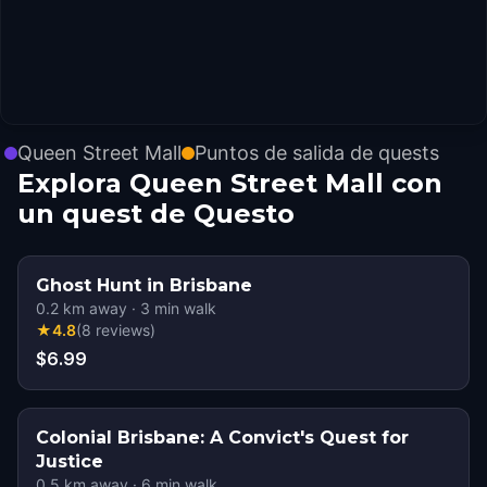
Queen Street Mall
Puntos de salida de quests
Explora Queen Street Mall con
un quest de Questo
Ghost Hunt in Brisbane
0.2
km away
·
3
min walk
★
4.8
(
8
reviews
)
$6.99
Colonial Brisbane: A Convict's Quest for
Justice
0.5
km away
·
6
min walk