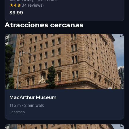
★
4.8
(
34
reviews
)
$9.99
Atracciones cercanas
MacArthur Museum
115
m ·
2
min walk
Landmark