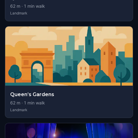
62
m ·
1
min walk
Landmark
Queen’s Gardens
62
m ·
1
min walk
Landmark