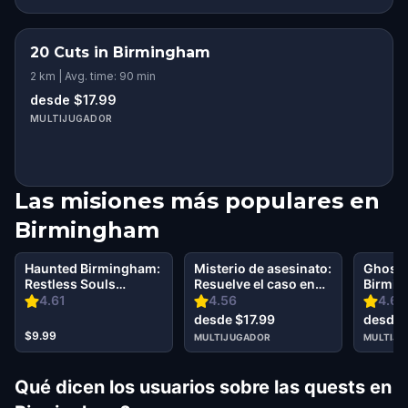
20 Cuts in Birmingham
2 km | Avg. time: 90 min
desde $17.99
MULTIJUGADOR
Las misiones más populares en
Birmingham
Haunted Birmingham:
Misterio de asesinato:
Ghost 
Restless Souls
Resuelve el caso en
Birmi
Walking Tour &
Birmingham
4.61
4.56
4.67
Escape Game
desde $17.99
desde 
$9.99
MULTIJUGADOR
MULTIJ
Qué dicen los usuarios sobre las quests en