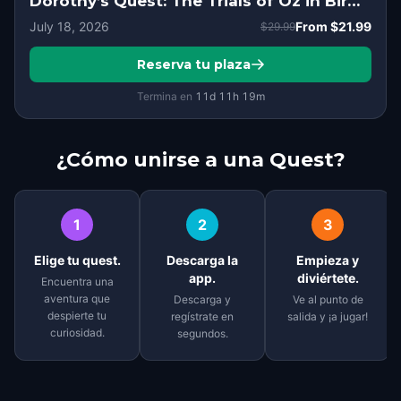
Dorothy’s Quest: The Trials of Oz in Birmingham
July 18, 2026
From
$21.99
$29.99
Reserva tu plaza
Termina en
11d
11
h
19
m
¿Cómo unirse a una Quest?
1
2
3
Elige tu quest.
Descarga la
Empieza y
app.
diviértete.
Encuentra una
aventura que
Descarga y
Ve al punto de
despierte tu
regístrate en
salida y ¡a jugar!
curiosidad.
segundos.