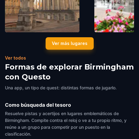
Chamberlain Square
Centenary Square
Ver más lugares
Birmingham
,
United Kingdom
Birmingham
,
United Ki
Ver todos
Formas de explorar Birmingham
con Questo
Una app, un tipo de quest: distintas formas de jugarlo.
Como búsqueda del tesoro
Resuelve pistas y acertijos en lugares emblemáticos de
Birmingham. Compite contra el reloj o ve a tu propio ritmo, y
reúne a un grupo para competir por un puesto en la
clasificación.