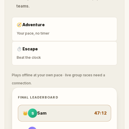
teams.
🧭
Adventure
Your pace, no timer
⏱
Escape
Beat the clock
Plays offline at your own pace · live group races need a
connection.
FINAL LEADERBOARD
👑
Sam
47:12
S