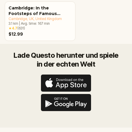
Cambridge: In the
Footsteps of Famous
Alumni Walking Tour &
Cambridge, UK
, United Kingdom
3.1
km
|
Avg. time:
167
min
Escape Game
★
4.7
(
631
)
$12.99
Lade Questo herunter und spiele
in der echten Welt