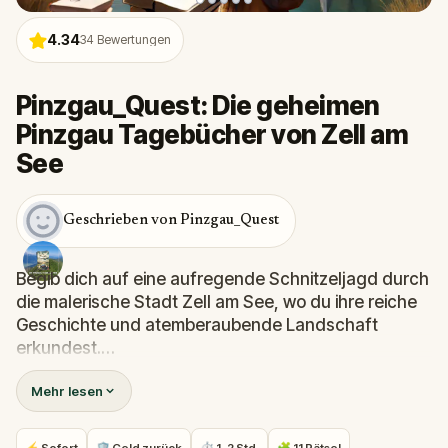
4.34
34
Bewertungen
Pinzgau_Quest: Die geheimen
Pinzgau Tagebücher von Zell am
See
Geschrieben von Pinzgau_Quest
Begib dich auf eine aufregende Schnitzeljagd durch
die malerische Stadt Zell am See, wo du ihre reiche
Geschichte und atemberaubende Landschaft
erkundest.
Mehr lesen
Entdecke die Geheimnisse der Stadt, indem du
faszinierende Fakten erfährst und spannende
Rätsel löst, die du brauchst, um die geheimen