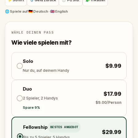
⚡ Sofort
🛡 Geld zurück
⏱ 1–2 Std.
🧩 11 Rätsel
Tagebücher zu finden. Dieses familienfreundliche
Abenteuer kombiniert die faszinierende Geschichte
🌐
Spiele auf
🇩🇪 Deutsch · 🇬🇧 English
der Stadt mit interaktiven Herausforderungen und
ist damit die perfekte Art, Zell am See zu erkunden.
WÄHLE DEINEN PASS
Wie viele spielen mit?
Solo
$9.99
Nur du, auf deinem Handy
Duo
$17.99
2 Spieler, 2 Handys
$9.00/Person
Spare 9%
Fellowship
BESTES ANGEBOT
$29.99
Bis zu 5 Spieler, 5 Handys