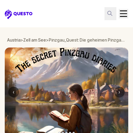
Questo
Austria
>
Zell am See
>
Pinzgau_Quest: Die geheimen Pinzgau Tagebücher von Zell am See
‹
›