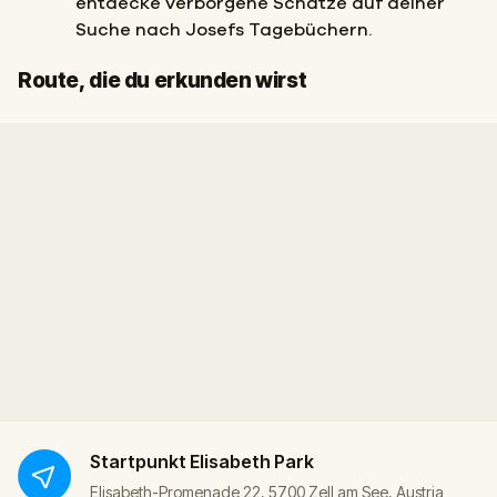
entdecke verborgene Schätze auf deiner
Suche nach Josefs Tagebüchern.
Start
Ziel
Route, die du erkunden wirst
Startpunkt
Elisabeth Park
Elisabeth-Promenade 22, 5700 Zell am See, Austria