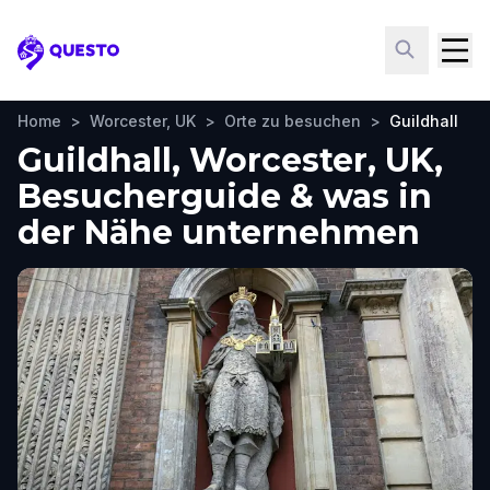
Questo
Home
>
Worcester, UK
>
Orte zu besuchen
>
Guildhall
Guildhall, Worcester, UK,
Besucherguide & was in
der Nähe unternehmen