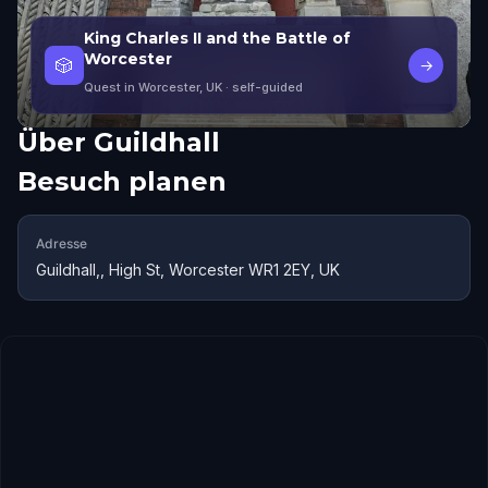
King Charles II and the Battle of
Worcester
🎲
→
Quest in Worcester, UK
· self-guided
Über
Guildhall
Besuch planen
Adresse
Guildhall,, High St, Worcester WR1 2EY, UK