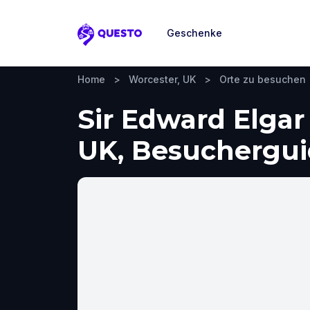
Geschenke
Questo
Home
>
Worcester, UK
>
Orte zu besuchen
Sir Edward Elgar
UK, Besuchergui