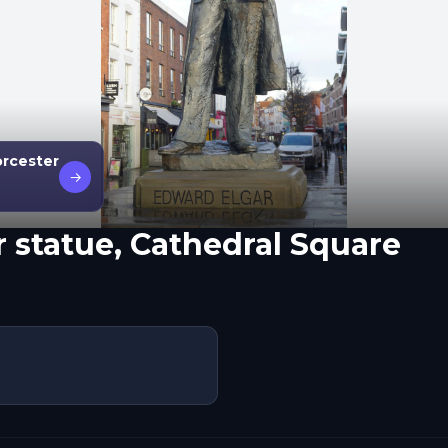
orcester
→
r statue, Cathedral Square