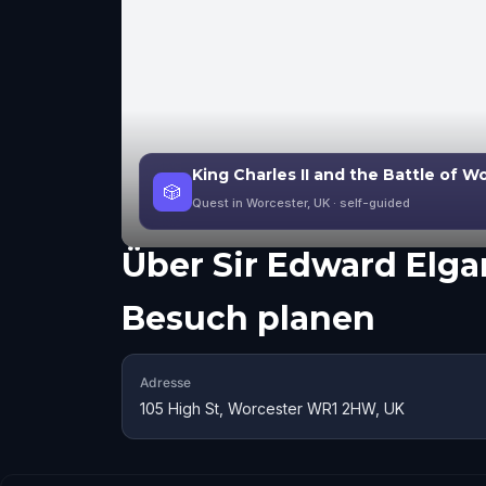
King Charles II and the Battle of W
🎲
Quest in Worcester, UK
· self-guided
Über
Sir Edward Elga
Besuch planen
Adresse
105 High St, Worcester WR1 2HW, UK