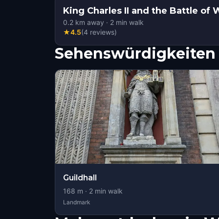
King Charles II and the Battle of
0.2
km away
·
2
min walk
★
4.5
(
4
reviews
)
Sehenswürdigkeiten 
Guildhall
168
m ·
2
min walk
Landmark