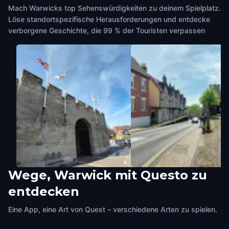
Mach Warwicks top Sehenswürdigkeiten zu deinem Spielplatz.
Löse standortspezifische Herausforderungen und entdecke
verborgene Geschichte, die 99 % der Touristen verpassen
Wege, Warwick mit Questo zu
Old Castle Entrance
Lord Leycester Hospital
entdecken
Warwick
,
United Kingdom
Warwick
,
United Kingdom
Eine App, eine Art von Quest – verschiedene Arten zu spielen.