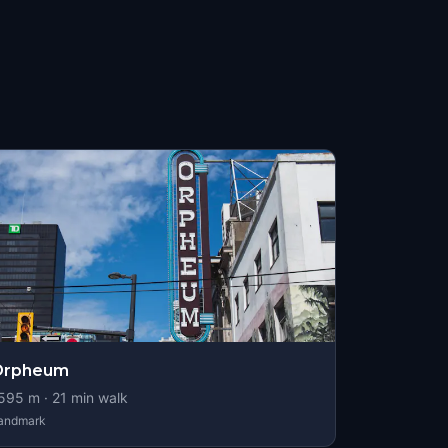
Orpheum
595
m ·
21
min walk
andmark