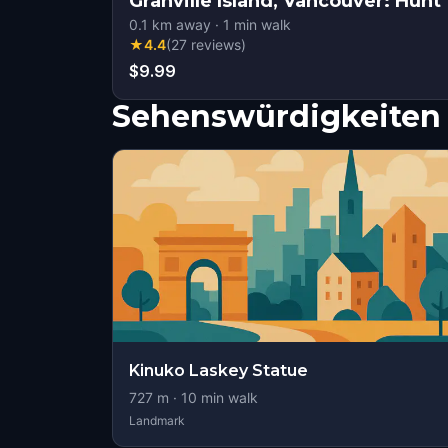
Granville Island, Vancouver: Hunt 
0.1
km away
·
1
min walk
★
4.4
(
27
reviews
)
$9.99
Sehenswürdigkeiten 
Kinuko Laskey Statue
727
m ·
10
min walk
Landmark