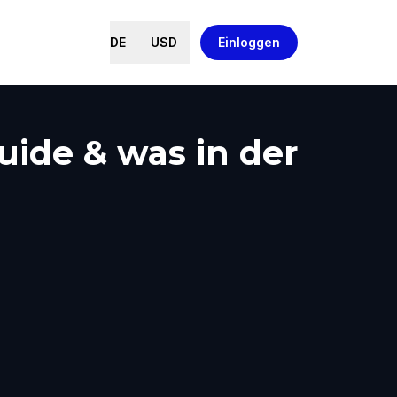
DE
USD
Einloggen
uide & was in der