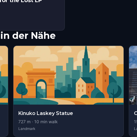
for the Lost LP
in der Nähe
Kinuko Laskey Statue
727
m ·
10
min walk
1
Landmark
L