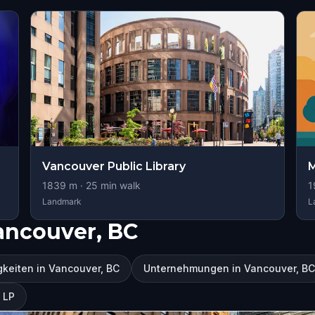
Vancouver Public Library
M
1839
m ·
25
min walk
1
Landmark
L
ancouver, BC
keiten in Vancouver, BC
Unternehmungen in Vancouver, BC
t LP