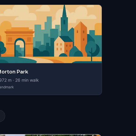
orton Park
972
m ·
26
min walk
andmark