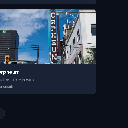
Orpheum
67
m ·
13
min walk
andmark