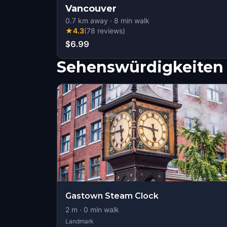
Vancouver
0.7
km away
·
8
min walk
★
4.3
(
78
reviews
)
$6.99
Sehenswürdigkeiten 
Gastown Steam Clock
2
m ·
0
min walk
Landmark