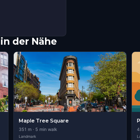
in der Nähe
Maple Tree Square
P
351
m ·
5
min walk
4
Landmark
L