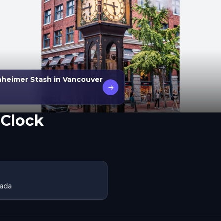
heimer Stash in Vancouver
→
Clock
nada