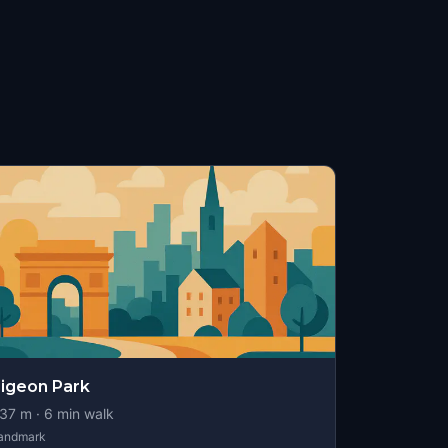
igeon Park
37
m ·
6
min walk
andmark