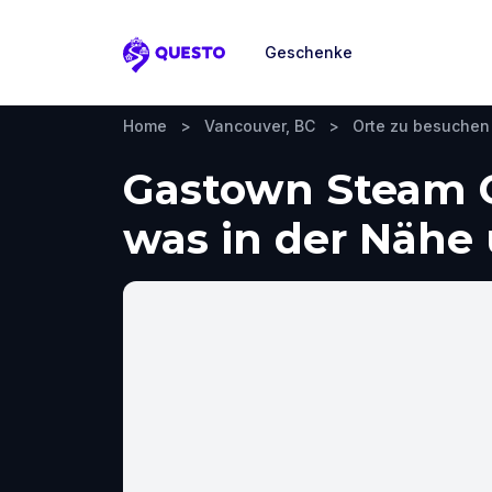
Geschenke
Questo
Home
>
Vancouver, BC
>
Orte zu besuchen
Gastown Steam C
was in der Näh