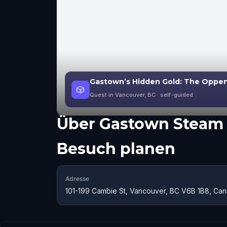
Gastown’s Hidden Gold: The Oppen
🎲
Quest in Vancouver, BC
· self-guided
Über
Gastown Steam 
Besuch planen
Adresse
101-199 Cambie St, Vancouver, BC V6B 1B8, Ca