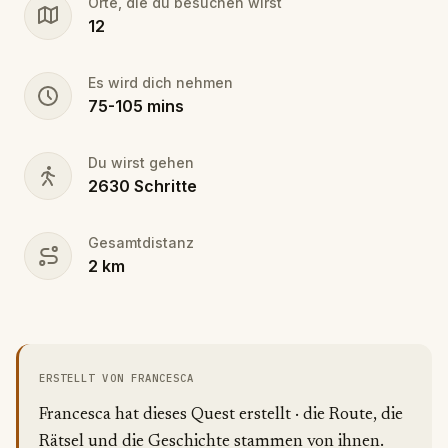
Orte, die du besuchen wirst
Experience the adventure and discover the Utrecht
12
that remains hidden to most.
Es wird dich nehmen
75
-
105
mins
Du wirst gehen
2630
Schritte
Gesamtdistanz
2
km
ERSTELLT VON FRANCESCA
Francesca hat dieses Quest erstellt · die Route, die
Rätsel und die Geschichte stammen von ihnen.