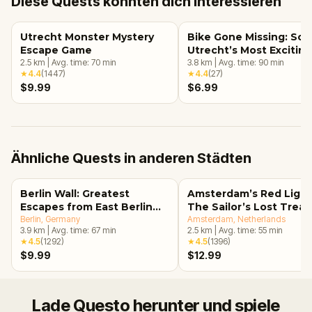
Diese Quests könnten dich interessieren
Utrecht Monster Mystery
Bike Gone Missing: Sol
Escape Game
Utrecht’s Most Exciting
2.5
km
|
Avg. time:
70
min
Mystery
3.8
km
|
Avg. time:
90
min
★
4.4
(
1447
)
★
4.4
(
27
)
$9.99
$6.99
Ähnliche Quests in anderen Städten
Berlin Wall: Greatest
Amsterdam’s Red Light
Escapes from East Berlin
The Sailor’s Lost Trea
Walking Tour & Escape
Berlin
, Germany
Amsterdam
, Netherlands
3.9
km
|
Avg. time:
67
min
2.5
km
|
Avg. time:
55
min
Game
★
4.5
(
1292
)
★
4.5
(
1396
)
$9.99
$12.99
Lade Questo herunter und spiele