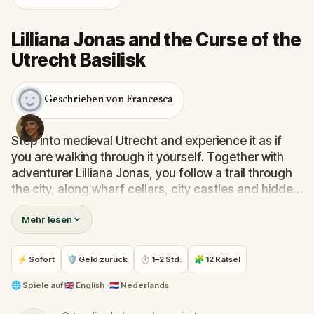
Lilliana Jonas and the Curse of the
Utrecht Basilisk
Geschrieben von Francesca
Step into medieval Utrecht and experience it as if
you are walking through it yourself. Together with
adventurer Lilliana Jonas, you follow a trail through
the city, along wharf cellars, city castles and hidden
places you would normally pass by.
Mehr lesen
What remains unseen to others becomes visible to
you. Old stories come to life… and deep beneath the
⚡ Sofort
🛡 Geld zurück
⏱ 1–2 Std.
🧩 12 Rätsel
city something lurks that you would rather not
encounter: a basilisk.
🌐
Spiele auf
🇬🇧 English · 🇳🇱 Nederlands