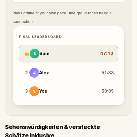
Plays offline at your own pace · live group races need a
connection.
FINAL LEADERBOARD
👑
Sam
47:12
S
2
Alex
51:38
A
3
You
58:05
Y
Sehenswürdigkeiten & versteckte
Schätze inklusive