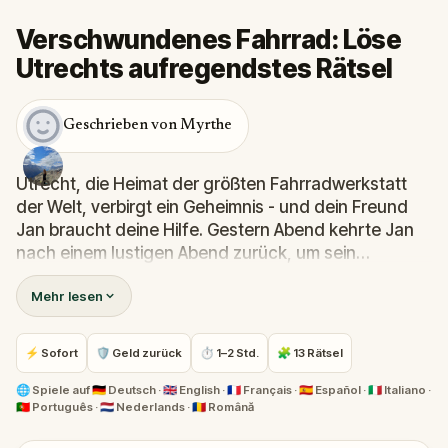
Verschwundenes Fahrrad: Löse
Utrechts aufregendstes Rätsel
Geschrieben von Myrthe
Utrecht, die Heimat der größten Fahrradwerkstatt
der Welt, verbirgt ein Geheimnis - und dein Freund
Jan braucht deine Hilfe. Gestern Abend kehrte Jan
nach einem lustigen Abend zurück, um sein
geliebtes Fahrrad zu holen... und musste feststellen,
Mehr lesen
dass es verschwunden war.Für Jan ist das Fahrrad
nicht nur ein Transportmittel, sondern auch eine
Freiheit. Und jetzt wurde ihm diese Freiheit
⚡ Sofort
🛡 Geld zurück
⏱ 1–2 Std.
🧩 13 Rätsel
gestohlen.Begib dich auf einen unbeschwerten
Streifzug durch die charmanten Straßen und
🌐
Spiele auf
🇩🇪 Deutsch · 🇬🇧 English · 🇫🇷 Français · 🇪🇸 Español · 🇮🇹 Italiano ·
🇵🇹 Português · 🇳🇱 Nederlands · 🇷🇴 Română
Grachten von Utrecht. Folge Hinweisen, löse Rätsel
und entdecke unerwartete Geheimnisse, die im