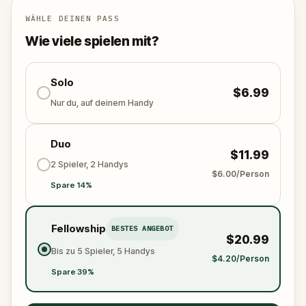
Verborgenen liegen.Dieses Abenteuer ist perfekt für
WÄHLE DEINEN PASS
Freunde und Familien, die bereit sind, die reale Welt
zu erkunden, zu lachen und Kontakte zu knüpfen.
Wie viele spielen mit?
Zieh deine Schuhe an, nimm einen Kumpel mit und
hilf Jan, in die Pedale zu treten, um wieder glücklich
Solo
zu werden. Wirst du den Fall lösen und das
$6.99
verschwundene Fahrrad finden?
Nur du, auf deinem Handy
Duo
$11.99
2 Spieler, 2 Handys
$6.00/Person
Spare 14%
Fellowship
BESTES ANGEBOT
$20.99
Bis zu 5 Spieler, 5 Handys
$4.20/Person
Spare 39%