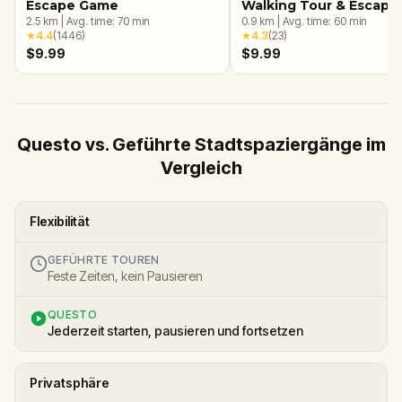
Escape Game
Walking Tour & Escape
2.5
km
|
Avg. time:
70
min
Game
0.9
km
|
Avg. time:
60
min
★
4.4
(
1446
)
★
4.3
(
23
)
$9.99
$9.99
Questo vs. Geführte Stadtspaziergänge im
Vergleich
Flexibilität
GEFÜHRTE TOUREN
Feste Zeiten, kein Pausieren
QUESTO
Jederzeit starten, pausieren und fortsetzen
Privatsphäre