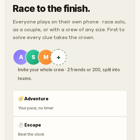
Race to the finish.
Everyone plays on their own phone · race solo,
as a couple, or with a crew of any size. First to
solve every clue takes the crown.
+
A
S
M
Invite your whole crew · 2 friends or 200, split into
teams.
🧭
Adventure
Your pace, no timer
⏱
Escape
Beat the clock