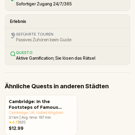
Sofortiger Zugang 24/7/365
Erlebnis
GEFÜHRTE TOUREN
Passives Zuhören beim Guide
QUESTO
Aktive Gamification; Sie lösen das Rätsel
Ähnliche Quests in anderen Städten
Cambridge: In the
Footsteps of Famous
Alumni Walking Tour &
Cambridge, UK
, United Kingdom
3.1
km
|
Avg. time:
167
min
Escape Game
★
4.7
(
631
)
$12.99