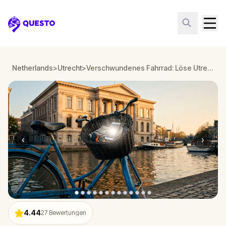
Questo
Netherlands
>
Utrecht
>
Verschwundenes Fahrrad: Löse Utrechts aufregendstes Rätsel
‹
›
4.44
27
Bewertungen