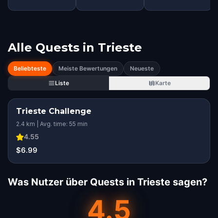
Alle Quests in
Trieste
Beliebteste
Meiste Bewertungen
Neueste
Liste
Karte
Trieste Challenge
2.4 km | Avg. time: 55 min
4.55
$6.99
Was Nutzer über Quests in Trieste sagen?
4.5