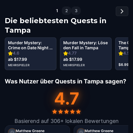
1
2
3
Die beliebtesten Quests in
Tampa
Murder Mystery:
Murder Mystery: Löse
The Oz
Crime on Date Night in
den Fall in Tampa
Tampa
Tampa
4.6
4.77
4.59
ab $17.99
ab $17.99
$6.99
MEHRSPIELER
MEHRSPIELER
Was Nutzer über Quests in Tampa sagen?
4.7
Basierend auf 306+ lokalen Bewertungen
Matthew Greene
Matthew Greene