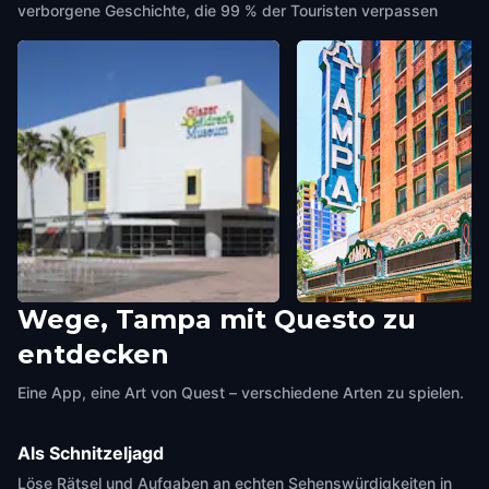
verborgene Geschichte, die 99 % der Touristen verpassen
Wege, Tampa mit Questo zu
Glazer Children's Museum
Tampa Theatre
entdecken
Tampa
,
United States of America
Tampa
,
United States of Ame
Eine App, eine Art von Quest – verschiedene Arten zu spielen.
Als Schnitzeljagd
Löse Rätsel und Aufgaben an echten Sehenswürdigkeiten in