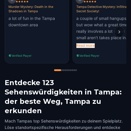
Murder Mystery: Death in the
Tampa Detective Mystery: Infiltrate 
Shadows in Tampa
Secret Society!
a lot of fun in the Tampa
a couple of small hangups,
downtown area
but wow what a great time! I
really involves a lot of the
small aren’t takes place in
and is very up to date! look
Read more
around the clues are there
Verified Player
Verified Player
bidding in plain sight as a
business sign, a piece of art,
simple graffiti and even well
know landmarks! Great job!
Entdecke 123
Sehenswürdigkeiten in Tampa:
der beste Weg, Tampa zu
erkunden
Mach Tampas top Sehenswürdigkeiten zu deinem Spielplatz.
Löse standortspezifische Herausforderungen und entdecke