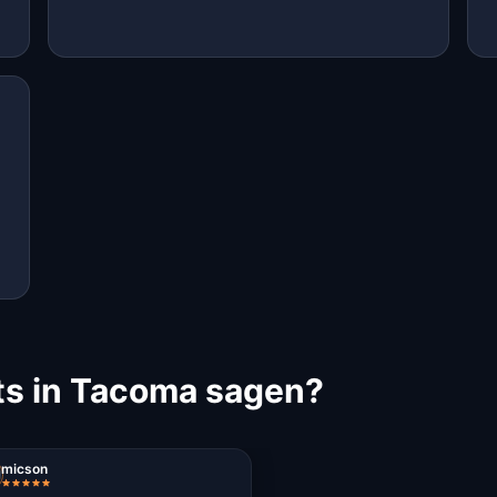
ts in Tacoma sagen?
micson