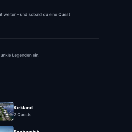
t weiter – und sobald du eine Quest
dunkle Legenden ein.
Kirkland
2
Quests
Snohomish