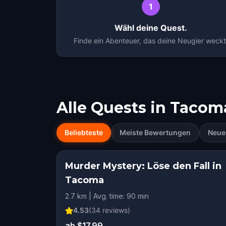
1
Wähl deine Quest.
Finde ein Abenteuer, das deine Neugier weckt
Alle Quests in
Tacom
Beliebteste
Meiste Bewertungen
Neue
Murder Mystery: Löse den Fall in
Tacoma
2.7 km | Avg. time: 90 min
4.53
(
34
reviews)
ab $17.99