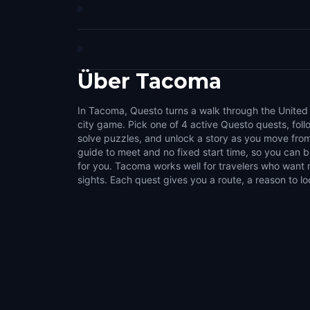
Über
Tacoma
In Tacoma, Questo turns a walk through the United 
challenges that make the city feel interactive. Us
city game. Pick one of 4 active Questo quests, fol
streets, public squares, local stories, and the details 
solve puzzles, and unlock a story as you move from
normal walk. It suits couples, families, groups of fri
guide to meet and no fixed start time, so you can
like flexible outdoor activities. Choose a compact s
for you. Tacoma works well for travelers who want 
sights. Each quest gives you a route, a reason to lo