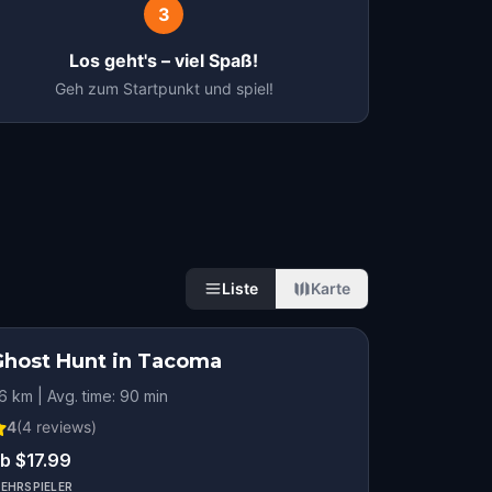
3
Los geht's – viel Spaß!
Geh zum Startpunkt und spiel!
Liste
Karte
Ghost Hunt in Tacoma
.6 km | Avg. time: 90 min
4
(
4
reviews)
b $17.99
EHRSPIELER