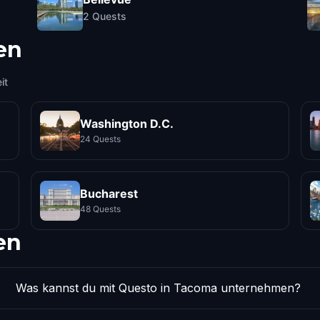
2
Quests
en
it
Washington D.C.
24 Quests
Bucharest
48 Quests
en
Was kannst du mit Questo in Tacoma unternehmen?