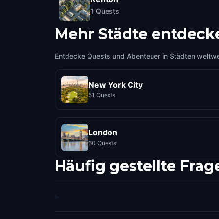
1
Quests
Mehr Städte entdeck
Entdecke Quests und Abenteuer in Städten weltwe
New York City
51 Quests
London
60 Quests
Häufig gestellte Frag