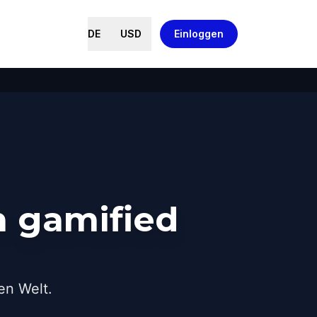
DE
USD
Einloggen
 gamified
en Welt.