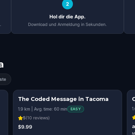
2
Hol dir die App.
.
Download und Anmeldung in Sekunden.
a
ste
The Coded Message in Tacoma
1
1.9 km | Avg. time: 60 min
EASY
5
(
10
reviews)
a
$9.99
M