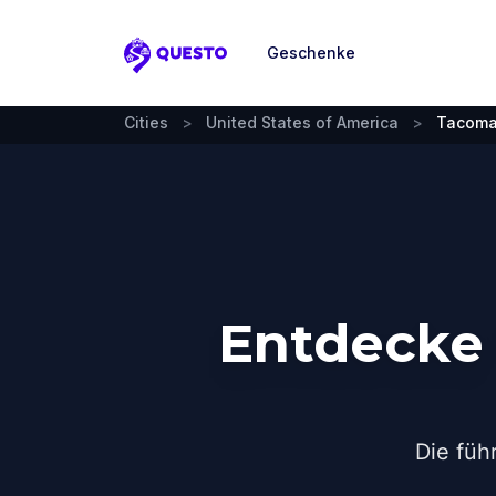
Geschenke
Questo
Cities
>
United States of America
>
Tacom
Entdecke
Die füh