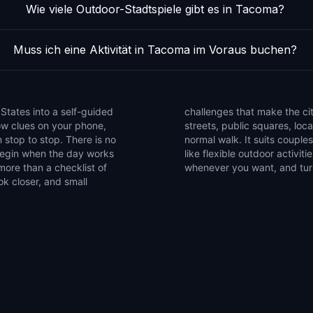
Wie viele Outdoor-Stadtspiele gibt es in Tacoma?
Muss ich eine Aktivität in Tacoma im Voraus buchen?
States into a self-guided
e the game to notice side
low clues on your phone,
that are easy to miss on a
 stop to stop. There is no
ends, and solo explorers who
 begin when the day works
et of walking games, pause
more than a checklist of
whenever you want, and turn
ok closer, and small