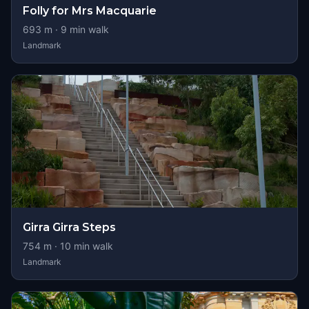
Folly for Mrs Macquarie
693
m ·
9
min walk
Landmark
Girra Girra Steps
754
m ·
10
min walk
Landmark