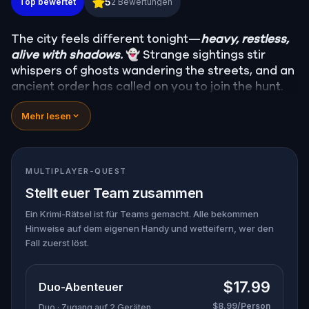
5
Top bewertet
2
Bewertungen
The city feels different tonight—
heavy, restless,
alive with shadows.
👻 Strange sightings stir
whispers of ghosts wandering the streets, and an
ancient order has called on you to join the hunt.
Armed with a mysterious device that detects the
Mehr lesen
supernatural, you must uncover the truth behind
ten wandering spirits. Some are harmless, lost
between worlds…
one hides a dark purpose,
plotting to unleash terror on the living.
💀
MULTIPLAYER-QUEST
Track them down, face their riddles, and uncover
Stellt euer Team zusammen
their secrets before the evil ghost claims the city
for its own. 🕷️
Ein Krimi-Rätsel ist für Teams gemacht. Alle bekommen
Hinweise auf dem eigenen Handy und wetteifern, wer den
Fall zuerst löst.
$17.99
Duo-Abenteuer
$8.99/Person
Duo · Zugang auf 2 Geräten