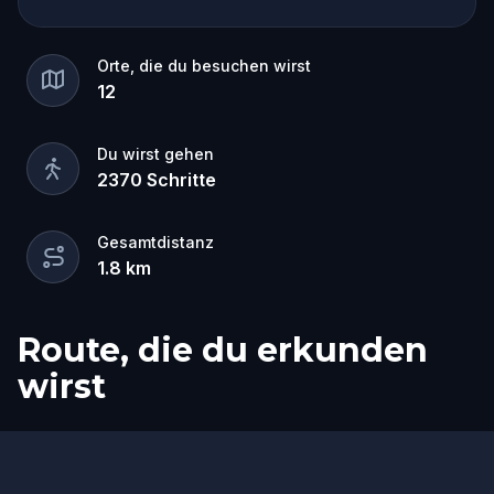
Orte, die du besuchen wirst
12
Du wirst gehen
2370
Schritte
Gesamtdistanz
1.8
km
Route, die du erkunden
wirst
Start
Ziel