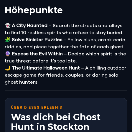
Höhepunkte
👻
A City Haunted
– Search the streets and alleys
to find 10 restless spirits who refuse to stay buried.
🧩
Solve Sinister Puzzles
– Follow clues, crack eerie
riddles, and piece together the fate of each ghost.
🔮
Expose the Evil Within
– Decide which spirit is the
true threat before it’s too late.
🌙
The Ultimate Halloween Hunt
– A chilling outdoor
escape game for friends, couples, or daring solo
ghost hunters.
ÜBER DIESES ERLEBNIS
Was dich bei Ghost
Hunt in Stockton