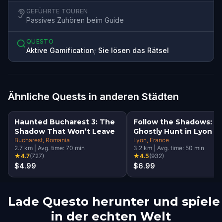
GEFÜHRTE TOUREN
Passives Zuhören beim Guide
QUESTO
Aktive Gamification; Sie lösen das Rätsel
Ähnliche Quests in anderen Städten
Haunted Bucharest 3: The
Follow the Shadows: A
Shadow That Won’t Leave
Ghostly Hunt in Lyon
Bucharest
, Romania
Lyon
, France
2.7
km
|
Avg. time:
70
min
3.2
km
|
Avg. time:
50
min
★
4.7
(
727
)
★
4.5
(
932
)
$4.99
$6.99
Lade Questo herunter und spiele
in der echten Welt