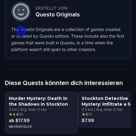
ERSTELLT VON
Questo Originals
The Questo Originals are a collection of games created
or curated by Questo editors. These include also the first
games that were built in Questo, in a time when the
platform wasn't still open to other creators.
Diese Quests könnten dich interessieren
Murder Mystery: Death in
Stockton Detective
the Shadows in Stockton
Mystery: Infiltrate a Se
2
km
|
Avg. time:
0
min
Society!
2.2
km
|
Avg. time:
0
min
★
4.4
(
5
)
★
5
(
1
)
ab $17.99
$7.99
MEHRSPIELER