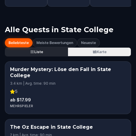
Alle Quests in
State College
Beliebteste
Meiste Bewertungen
Neueste
Liste
Karte
Murder Mystery: Löse den Fall in State
College
3.4 km | Avg. time: 90 min
5
ab $17.99
MEHRSPIELER
The Oz Escape in State College
2 km | Avg. time: 90 min