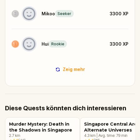
Mikoo
3300
XP
Seeker
Hui
3300
XP
Rookie
Zeig mehr
Diese Quests könnten dich interessieren
Murder Mystery: Death in
Singapore Central Area
the Shadows in Singapore
Alternate Universes
2.7
km
4.3
km
|
Avg. time:
79
min