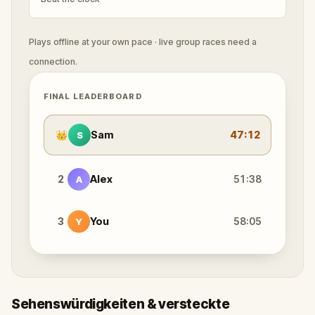
Plays offline at your own pace · live group races need a
connection.
FINAL LEADERBOARD
👑
Sam
47:12
S
2
Alex
51:38
A
3
You
58:05
Y
Sehenswürdigkeiten & versteckte