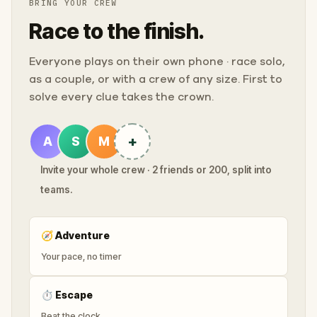
BRING YOUR CREW
Race to the finish.
Everyone plays on their own phone · race solo,
as a couple, or with a crew of any size. First to
solve every clue takes the crown.
+
A
S
M
Invite your whole crew · 2 friends or 200, split into
teams.
🧭
Adventure
Your pace, no timer
⏱
Escape
Beat the clock