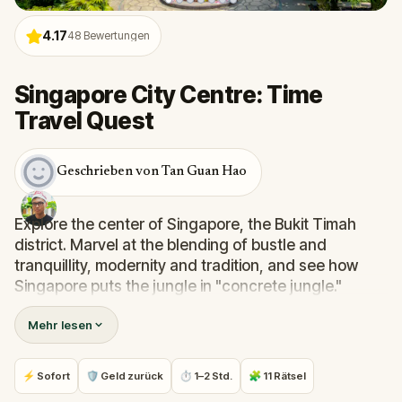
4.17
48
Bewertungen
Singapore City Centre: Time
Travel Quest
Geschrieben von Tan Guan Hao
Explore the center of Singapore, the Bukit Timah
district. Marvel at the blending of bustle and
tranquillity, modernity and tradition, and see how
Singapore puts the jungle in "concrete jungle."
Mehr lesen
Whether it's the unassuming Serene Centre, the
regal Chinese High School Clock Tower, or the
futuristic Poh Ming Tze temple, learn about the rich
⚡ Sofort
🛡 Geld zurück
⏱ 1–2 Std.
🧩 11 Rätsel
history behind them and get a glimpse into the