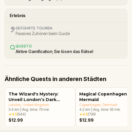
Erlebnis
GEFÜHRTE TOUREN
Passives Zuhören beim Guide
QUESTO
Aktive Gamification; Sie lösen das Rätsel
Ähnliche Quests in anderen Städten
The Wizard's Mystery:
Magical Copenhagen: Li
Unveil London’s Dark
Mermaid
Secrets Escape Game
London
, United Kingdom
Copenhagen
, Denmark
3.4
km
|
Avg. time:
73
min
4.2
km
|
Avg. time:
55
min
★
4.5
(
544
)
★
4.5
(
739
)
$12.99
$12.99