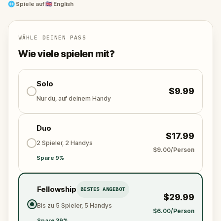
future. Are you ready to take a trip through time?
🌐
Spiele auf
🇬🇧 English
WÄHLE DEINEN PASS
Wie viele spielen mit?
Solo
$9.99
Nur du, auf deinem Handy
Duo
$17.99
2 Spieler, 2 Handys
$9.00/Person
Spare 9%
Fellowship
BESTES ANGEBOT
$29.99
Bis zu 5 Spieler, 5 Handys
$6.00/Person
Spare 39%