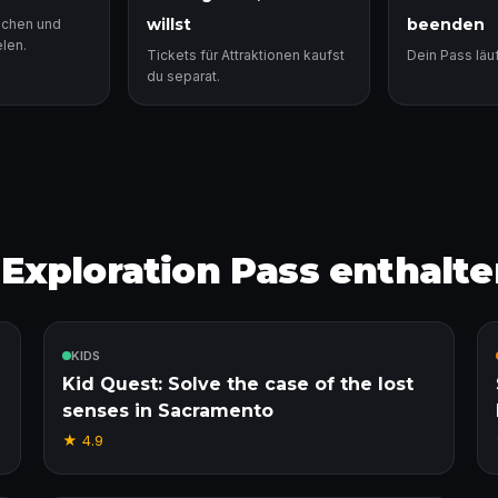
willst
beenden
achen und
len.
Tickets für Attraktionen kaufst
Dein Pass läuf
du separat.
xploration Pass enthalten
Enthalten
KIDS
Kid Quest: Solve the case of the lost
senses in Sacramento
★
4.9