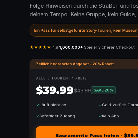
Folge Hinweisen durch die Straßen und lös
deinem Tempo. Keine Gruppe, kein Guide, k
Ein Pass für selbstgeführte Story-Touren, kein Museum
★★★★★
4.8
·
1,000,000+
Spieler
·
Sicherer Checkout
Zeitlich begrenztes Angebot - 20% Rabatt
ALLE 5 TOUREN · 1 PREIS
$39.99
$49.99
SAVE
20
%
✓
Läuft nicht ab
✓
Geld-zurück-Garan
✓
Sofortiger Zugang
✓
Kein Abo
Sacramento Pass holen - $39.