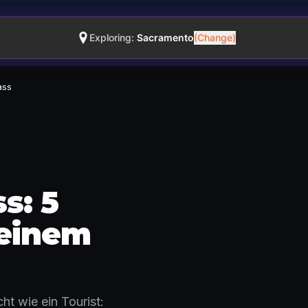
Exploring:
Sacramento
(Change)
ass
s: 5
So funktioniert es · 0:48
 einem
ht wie ein Tourist: