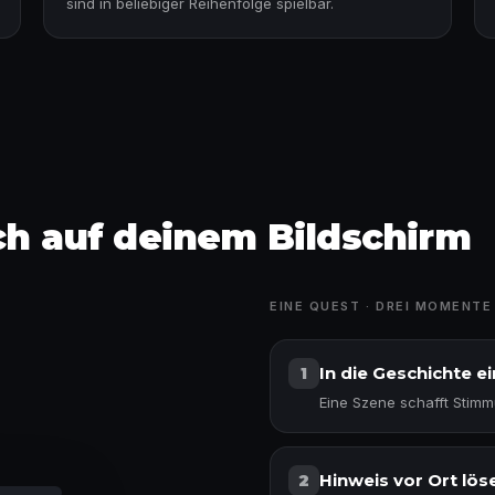
sind in beliebiger Reihenfolge spielbar.
ich auf deinem Bildschirm
EINE QUEST · DREI MOMENTE
In die Geschichte e
1
Eine Szene schafft Stimm
len
Hinweis vor Ort lös
2