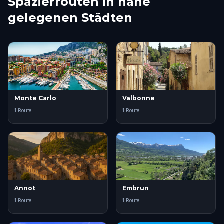
Spazierrouten in nahe
gelegenen Städten
Monte Carlo
Valbonne
1 Route
1 Route
Annot
Embrun
1 Route
1 Route