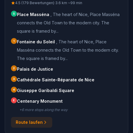
4.5 (179 Bewertungen)
·
3.6
km
·
~
99
min
S
Place Masséna
,
The heart of Nice, Place Masséna
connects the Old Town to the modern city. The
square is framed by...
1
Fontaine du Soleil
,
The heart of Nice, Place
Masséna connects the Old Town to the modern city.
The square is framed by...
2
Palais de Justice
3
Cathédrale Sainte-Réparate de Nice
4
Giuseppe Garibaldi Square
E
Centenary Monument
+
6
more stop
s
along the way
Route laufen