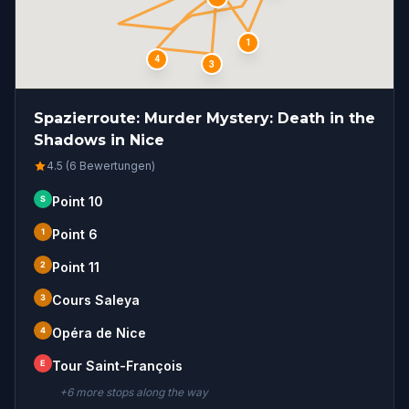
1
4
3
Spazierroute: Murder Mystery: Death in the
Shadows in Nice
4.5 (6 Bewertungen)
S
Point 10
1
Point 6
2
Point 11
3
Cours Saleya
4
Opéra de Nice
E
Tour Saint-François
+
6
more stop
s
along the way