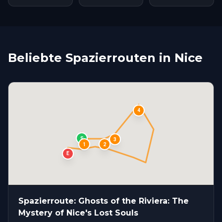
Beliebte Spazierrouten in Nice
4
S
3
1
2
E
Spazierroute: Ghosts of the Riviera: The
Mystery of Nice's Lost Souls