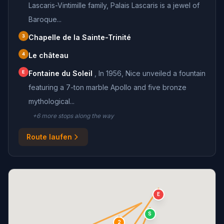
Lascaris-Vintimille family, Palais Lascaris is a jewel of
Baroque...
3
Chapelle de la Sainte-Trinité
4
Le château
E
Fontaine du Soleil
,
In 1956, Nice unveiled a fountain
featuring a 7-ton marble Apollo and five bronze
mythological...
+
6
more stop
s
along the way
Route laufen
E
S
2