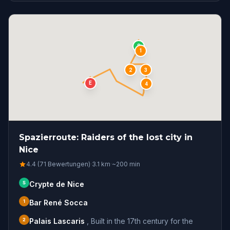
S
1
2
3
E
4
Spazierroute: Raiders of the lost city in
Nice
4.4 (71 Bewertungen)
·
3.1
km
·
~
200
min
S
Crypte de Nice
1
Bar René Socca
2
Palais Lascaris
,
Built in the 17th century for the