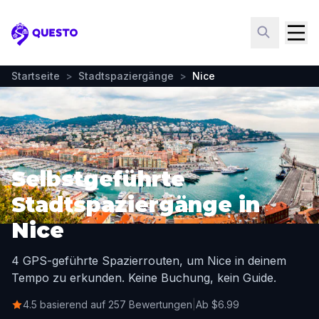
Questo
Startseite
>
Stadtspaziergänge
>
Nice
Selbstgeführte
Stadtspaziergänge in
Nice
4 GPS-geführte Spazierrouten, um Nice in deinem
Tempo zu erkunden. Keine Buchung, kein Guide.
4.5 basierend auf 257 Bewertungen
|
Ab $6.99