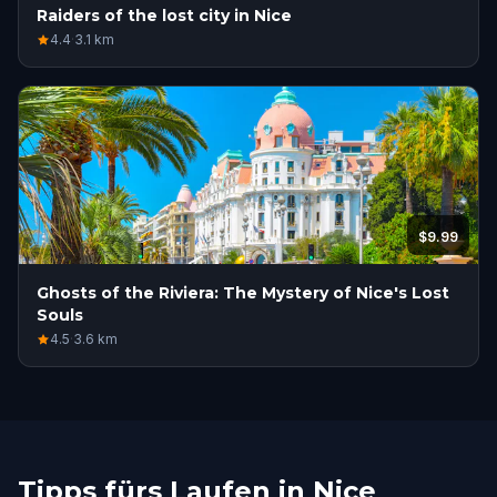
Raiders of the lost city in Nice
4.4
·
3.1
km
$9.99
Ghosts of the Riviera: The Mystery of Nice's Lost
Souls
4.5
·
3.6
km
Tipps fürs Laufen in Nice