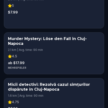
5
$7.99
Murder Mystery: Löse den Fall in Cluj-
Napoca
2.1 km | Avg. time: 90 min
4.5
ab $17.99
MEHRSPIELER
Micii detectivi: Rezolvă cazul simțurilor
KIDS' FAVORITE
dispărute în Cluj-Napoca
1.6 km | Avg. time: 90 min
4.75