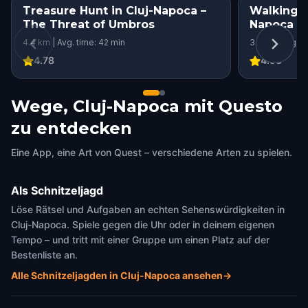
Treasure Hunt in Cluj-Napoca –
Walking wi
The Threat of Umbros
Napoca
4.4 km | Avg. time: 42 min
3.1 km | Avg. t
4.78
4.55
Wege, Cluj-Napoca mit Questo
zu entdecken
Eine App, eine Art von Quest – verschiedene Arten zu spielen.
Als Schnitzeljagd
Löse Rätsel und Aufgaben an echten Sehenswürdigkeiten in
Cluj-Napoca. Spiele gegen die Uhr oder in deinem eigenen
Tempo – und tritt mit einer Gruppe um einen Platz auf der
Bestenliste an.
Alle Schnitzeljagden in Cluj-Napoca ansehen
→