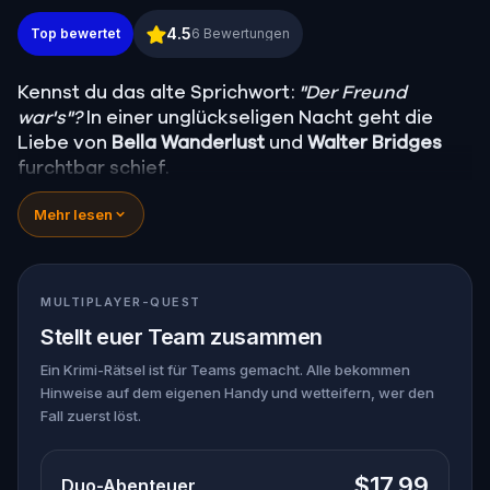
Murder Mystery: Löse den Fall in Cluj-Napoca
4.5
Top bewertet
6
Bewertungen
Kennst du das alte Sprichwort:
"Der Freund
war's"?
In einer unglückseligen Nacht geht die
Liebe von
Bella Wanderlust
und
Walter Bridges
furchtbar schief.
Bella, eine berühmte Reisebloggerin, wurde
Mehr lesen
während einer Geistertour, die von dem
theatralischen
Percy Shadows
geleitet wurde,
tot
aufgefunden. Jetzt liegt es an dir, die Wahrheit
herauszufinden.
MULTIPLAYER-QUEST
War es Walter, der besessene Freund? Percy, der
Stellt euer Team zusammen
Geisterführer mit dem Gespür für Dramatik?
Oder versteckt sich jemand anderes in den
Ein Krimi-Rätsel ist für Teams gemacht. Alle bekommen
Hinweise auf dem eigenen Handy und wetteifern, wer den
Schatten?
Fall zuerst löst.
🔎 S
ammle Hinweise, verhöre Verdächtige und
entlarve den wahren Mörder, bevor er wieder
zuschlägt. Halte deinen Stift und dein Papier
$17.99
Duo-Abenteuer