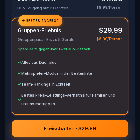
bereit, um alle wichtigen Beweise zu notieren.
$8.99/Person
Duo · Zugang auf 2 Geräten
★
BESTES ANGEBOT
✓
$29.99
Gruppen-Erlebnis
✓
$6.00/Person
Gruppenpass · Bis zu 5 Geräte
✓
Spare 33 % gegenüber zwei Duo-Pässen
✓
✓
Alles aus Duo, plus:
✓
Mehrspieler-Modus in der Bestenliste
✓
Team-Rankings in Echtzeit
Bestes Preis-Leistungs-Verhältnis für Familien und
✓
Freundesgruppen
Freischalten · $29.99