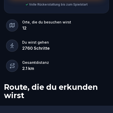
✓
Volle Rückerstattung bis zum Spielstart
Orte, die du besuchen wirst
12
Du wirst gehen
2760
Schritte
Gesamtdistanz
2.1
km
Route, die du erkunden
wirst
Start
Ziel