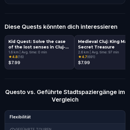
Diese Quests könnten dich interessieren
Kid Quest: Solve the case
Medieval Cluj: King Mati
of the lost senses in Cluj-
Secret Treasure
Napoca
1.6
km
|
Avg. time:
0
min
2.6
km
|
Avg. time:
97
min
★
4.8
(
16
)
★
4.7
(
691
)
$7.99
$7.99
Questo vs. Geführte Stadtspaziergänge im
Vergleich
Flexibilität
GEFÜHRTE TOUREN