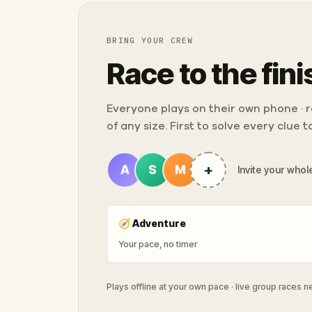
BRING YOUR CREW
Race to the fini
Everyone plays on their own phone · ra
of any size. First to solve every clue 
+
A
S
M
Invite your whole
🧭
Adventure
Your pace, no timer
Plays offline at your own pace · live group races 