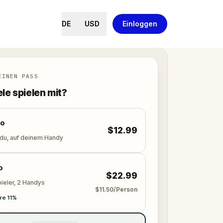
DE
USD
Einloggen
EINEN PASS
ele spielen mit?
lo
$12.99
 du, auf deinem Handy
o
$22.99
ieler, 2 Handys
$11.50/Person
re 11%