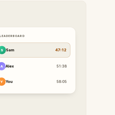
 LEADERBOARD
Sam
47:12
S
Alex
51:38
A
You
58:05
Y