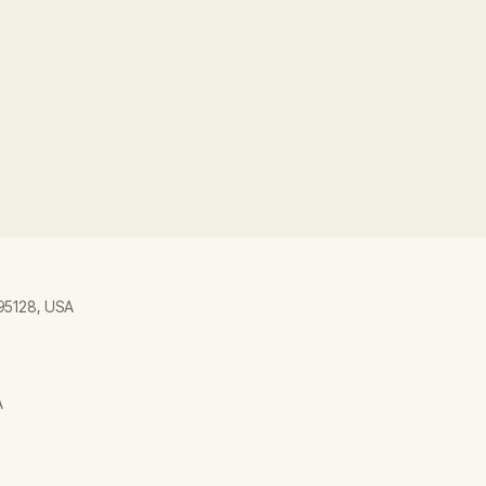
 95128, USA
A