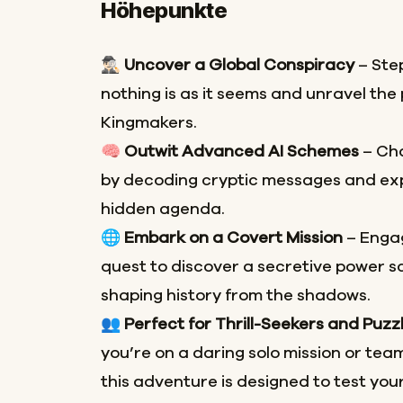
Höhepunkte
🕵🏻‍♂️
Uncover a Global Conspiracy
– Ste
nothing is as it seems and unravel the 
Kingmakers.
🧠
Outwit Advanced AI Schemes
– Cha
by decoding cryptic messages and exp
hidden agenda.
🌐
Embark on a Covert Mission
– Engag
quest to discover a secretive power 
shaping history from the shadows.
👥
Perfect for Thrill-Seekers and Puzz
you’re on a daring solo mission or team
this adventure is designed to test your