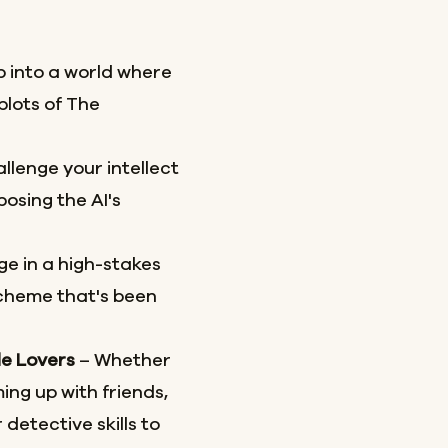
p into a world where
plots of The
llenge your intellect
osing the AI's
e in a high-stakes
scheme that's been
le Lovers
– Whether
ing up with friends,
 detective skills to