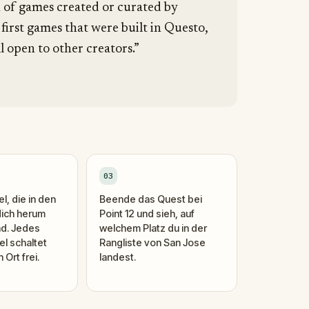
n of games created or curated by
 first games that were built in Questo,
l open to other creators.”
03
l, die in den
Beende das Quest bei
dich herum
Point 12 und sieh, auf
nd. Jedes
welchem Platz du in der
el schaltet
Rangliste von San Jose
Ort frei.
landest.