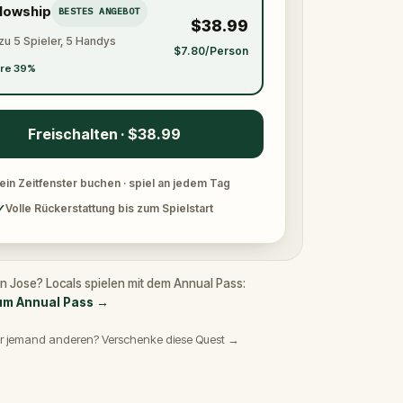
llowship
BESTES ANGEBOT
$38.99
zu 5 Spieler, 5 Handys
$7.80/Person
re 39%
Freischalten · $38.99
ein Zeitfenster buchen · spiel an jedem Tag
✓
Volle Rückerstattung bis zum Spielstart
n Jose? Locals spielen mit dem Annual Pass:
m Annual Pass
→
r jemand anderen? Verschenke diese Quest →