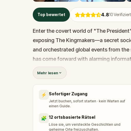
4.8
Top bewertet
10
Verifizie
Enter the covert world of "The President
exposing The Kingmakers—a secret socie
and orchestrated global events from the 
has come forward with alarming informati
game of deceit.
Mehr lesen
Your mission: stay one step ahead, decode
before their next grand scheme is unleash
Sofortiger Zugang
⚡
Will you be the one to expose the trut
Jetzt buchen, sofort starten · kein Warten auf
tyranny?
einen Guide.
Oh... and don't forget to say
thank you
...
12 ortsbasierte Rätsel
🧩
Löse sie, um versteckte Geschichten und
geheime Orte freizuschalten.