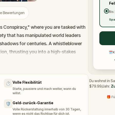
Fe
Bis 
rte Bewertungen
Spa
's Conspiracy," where you are tasked with
ty that has manipulated world leaders
shadows for centuries. A whistleblower
on, thrusting you into a high-stakes
🗓
K
 the secrets, and unravel the conspiracy
ed.
Du wohnst in Sa
Volle Flexibilität
⏱️
h and save the world from an invisible
$79.99/Jahr.
Zu
Starte, pausiere und mach weiter, wann du
willst.
🎁 Fü
Geld-zurück-Garantie
🛡️
Volle Rückerstattung innerhalb von 30 Tagen,
wenn es nicht das Richtige für dich ist.