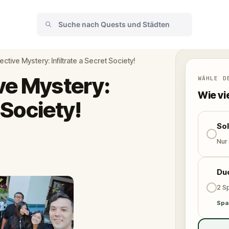
ctive Mystery: Infiltrate a Secret Society!
ve Mystery:
WÄHLE D
Wie vi
t Society!
So
Nur
Du
2 Sp
Spa