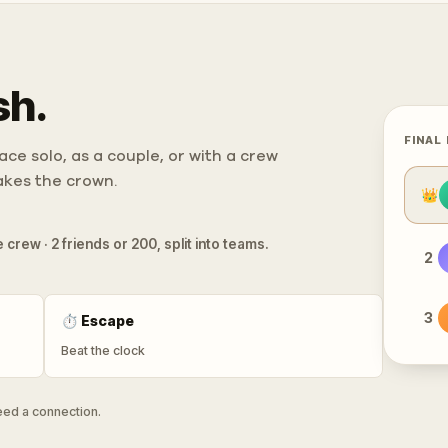
sh.
FINAL
ce solo, as a couple, or with a crew
takes the crown.
👑
 crew · 2 friends or 200, split into teams.
2
3
⏱
Escape
Beat the clock
need a connection.