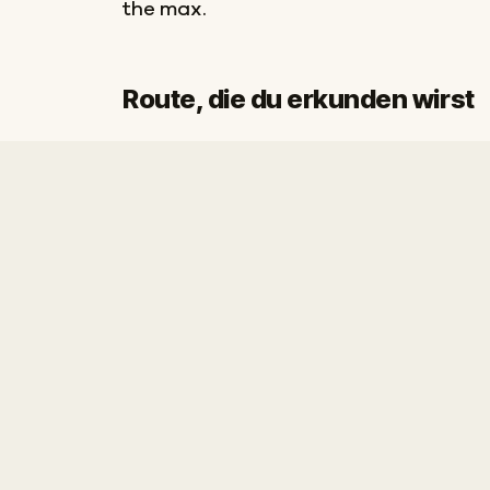
the max.
Route, die du erkunden wirst
Start
Ziel