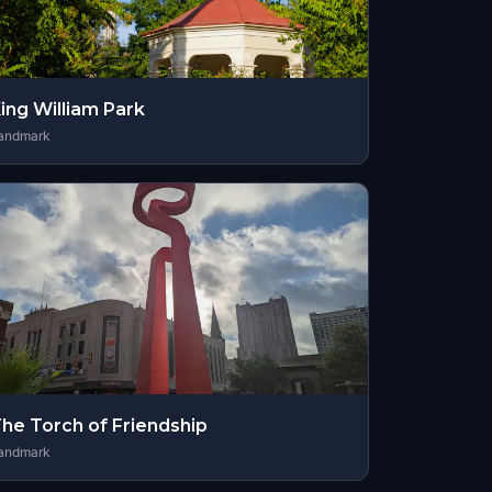
ing William Park
andmark
he Torch of Friendship
andmark