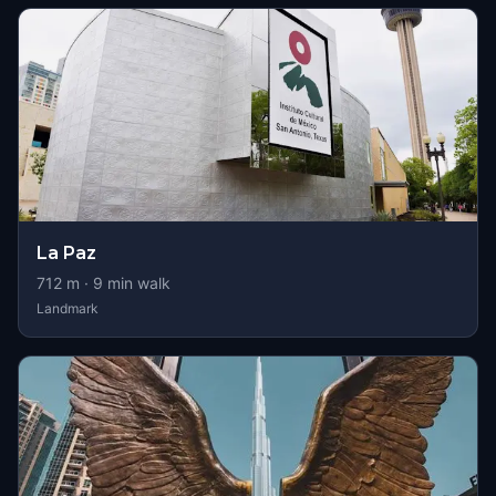
La Paz
712
m ·
9
min walk
Landmark