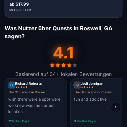
ab $17.99
MEHRSPIELER
Was Nutzer über Quests in Roswell, GA
sagen?
4.1
Basierend auf 34+ lokalen Bewertungen
Richard Roberts
Jodi Jernigan
The Oz Escape in Roswell
The Oz Escape in Roswell
wish there were a spot were
fun and addictive
we knew was the correct
location.
Verified Player
Verified Player