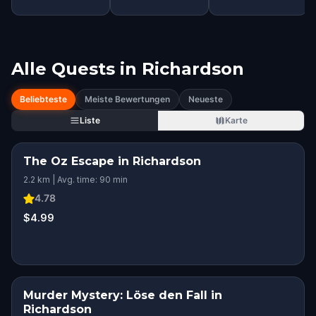
Alle Quests in
Richardson
Beliebteste
Meiste Bewertungen
Neueste
Liste
Karte
The Oz Escape in Richardson
2.2 km | Avg. time: 90 min
4.78
$4.99
Murder Mystery: Löse den Fall in
Richardson