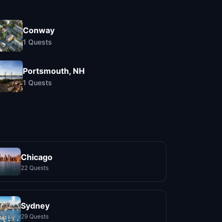
Conway
1
Quests
Portsmouth, NH
1
Quests
Chicago
22 Quests
Sydney
29 Quests