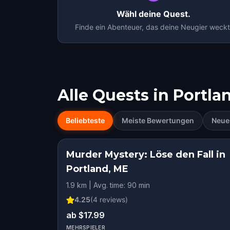
Wähl deine Quest.
Finde ein Abenteuer, das deine Neugier weckt
Alle Quests in
Portla
Beliebteste
Meiste Bewertungen
Neue
Murder Mystery: Löse den Fall in
Portland, ME
1.9 km | Avg. time: 90 min
4.25
(
4
reviews)
ab $17.99
MEHRSPIELER