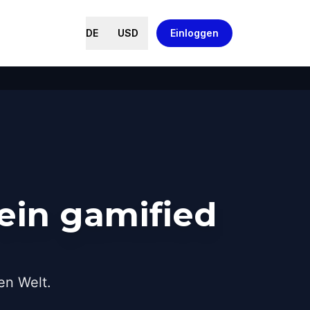
DE
USD
Einloggen
ein gamified
en Welt.