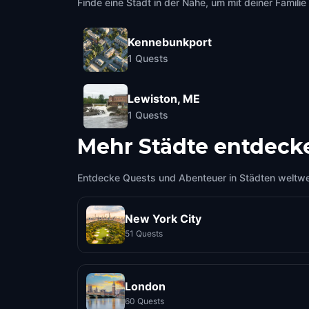
Finde eine Stadt in der Nähe, um mit deiner Famili
Kennebunkport
1
Quests
Lewiston, ME
1
Quests
Mehr Städte entdeck
Entdecke Quests und Abenteuer in Städten weltwe
New York City
51 Quests
London
60 Quests