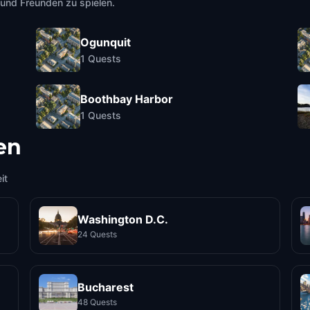
e und Freunden zu spielen.
Ogunquit
1
Quests
Boothbay Harbor
1
Quests
en
it
Washington D.C.
24 Quests
Bucharest
48 Quests