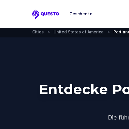
Geschenke
Questo
Cities
>
United States of America
>
Portlan
Entdecke Po
Die füh