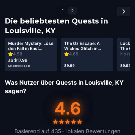
1
2
Die beliebtesten Quests in
Louisville, KY
Murder Mystery: Löse
The Oz Escape: A
Lucky 
den Fall in East
Wicked Glitch in
The Go
Market District
Louisville
in Loui
4.58
4.65
No rati
Louisville, KY
ab $17.99
$9.99
$9.99
MEHRSPIELER
Was Nutzer über Quests in Louisville, KY
sagen?
4.6
Basierend auf 435+ lokalen Bewertungen