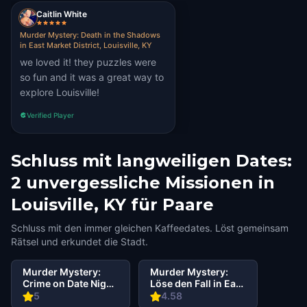
Caitlin White
Murder Mystery: Death in the Shadows
in East Market District, Louisville, KY
we loved it! they puzzles were
so fun and it was a great way to
explore Louisville!
Verified Player
Schluss mit langweiligen Dates:
2 unvergessliche Missionen in
Louisville, KY für Paare
Schluss mit den immer gleichen Kaffeedates. Löst gemeinsam
Rätsel und erkundet die Stadt.
Murder Mystery:
Murder Mystery:
Crime on Date Night
Löse den Fall in East
in Downtown,
Market District
5
4.58
Louisville, KY
Louisville, KY