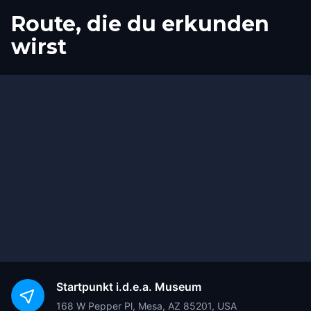
Route, die du erkunden
wirst
Start
Ziel
Startpunkt
i.d.e.a. Museum
168 W Pepper Pl, Mesa, AZ 85201, USA