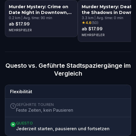
Murder Mystery: Crime on
Murder Mystery: Death 
Date Night in Downtown,
the Shadows in Downt
Mesa
0.2
km
|
Avg. time:
90
min
Mesa
3.3
km
|
Avg. time:
0
min
★
4.6
(
50
)
ab $17.99
ab $17.99
MEHRSPIELER
MEHRSPIELER
Questo vs. Geführte Stadtspaziergänge im
Vergleich
Flexibilität
GEFÜHRTE TOUREN
Feste Zeiten, kein Pausieren
QUESTO
Jederzeit starten, pausieren und fortsetzen