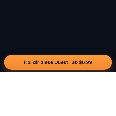
Hol dir diese Quest
·
ab $6.99
Questo