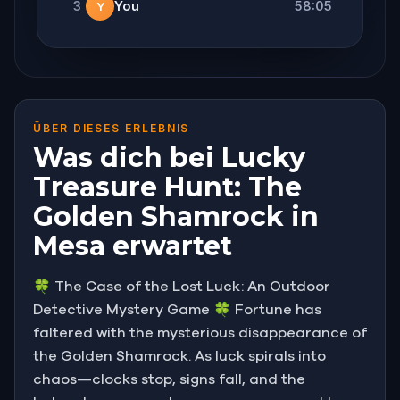
3
You
58:05
Y
ÜBER DIESES ERLEBNIS
Was dich bei Lucky
Treasure Hunt: The
Golden Shamrock in
Mesa erwartet
🍀 The Case of the Lost Luck: An Outdoor
Detective Mystery Game 🍀 Fortune has
faltered with the mysterious disappearance of
the Golden Shamrock. As luck spirals into
chaos—clocks stop, signs fall, and the