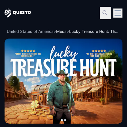
Questo
United States of America
>
Mesa
>
Lucky Treasure Hunt: The Golden Shamrock in Mesa
‹
›