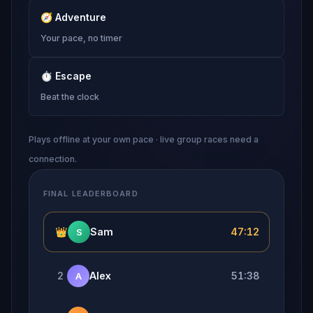
🧭
Adventure
Your pace, no timer
⏱
Escape
Beat the clock
Plays offline at your own pace · live group races need a
connection.
FINAL LEADERBOARD
👑
Sam
47:12
S
2
Alex
51:38
A