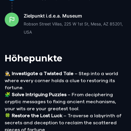
Zielpunkt
i.d.e.a. Museum
Robson Street Villas, 225 W 1st St, Mesa, AZ 85201,
USA
Höhepunkte
🕵️‍♂️
Investigate a Twisted Tale
– Step into a world
where every corner holds a clue to restoring its
fortune.
🧩
Solve Intriguing Puzzles
– From deciphering
cryptic messages to fixing ancient mechanisms,
your wits are your greatest tool.
🍀
Restore the Lost Luck
– Traverse a labyrinth of
secrets and deception to reclaim the scattered
pieces of fortune