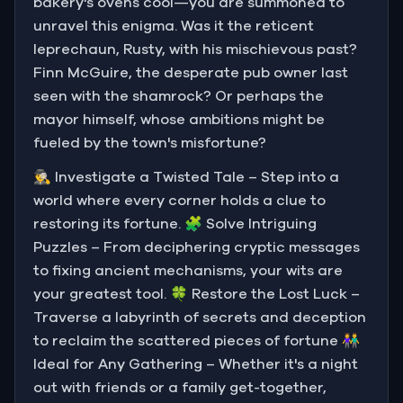
bakery's ovens cool—you are summoned to
unravel this enigma. Was it the reticent
leprechaun, Rusty, with his mischievous past?
Finn McGuire, the desperate pub owner last
seen with the shamrock? Or perhaps the
mayor himself, whose ambitions might be
fueled by the town's misfortune?
🕵️‍♂️ Investigate a Twisted Tale – Step into a
world where every corner holds a clue to
restoring its fortune. 🧩 Solve Intriguing
Puzzles – From deciphering cryptic messages
to fixing ancient mechanisms, your wits are
your greatest tool. 🍀 Restore the Lost Luck –
Traverse a labyrinth of secrets and deception
to reclaim the scattered pieces of fortune 👫
Ideal for Any Gathering – Whether it's a night
out with friends or a family get-together,