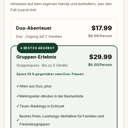
zuschlägt. Halte deinen Stift und dein Papier
Hinweise auf dem eigenen Handy und wetteifern, wer den
bereit, um alle wichtigen Beweise zu notieren.
Fall zuerst löst.
$17.99
Duo-Abenteuer
$8.99/Person
Duo · Zugang auf 2 Geräten
★
BESTES ANGEBOT
✓
$29.99
Gruppen-Erlebnis
✓
$6.00/Person
Gruppenpass · Bis zu 5 Geräte
✓
Spare 33 % gegenüber zwei Duo-Pässen
✓
✓
Alles aus Duo, plus:
✓
Mehrspieler-Modus in der Bestenliste
✓
Team-Rankings in Echtzeit
Bestes Preis-Leistungs-Verhältnis für Familien und
✓
Freundesgruppen