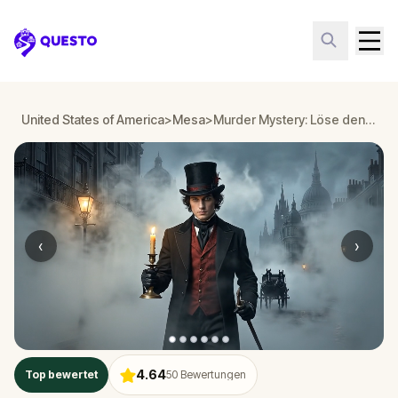
Questo
United States of America
>
Mesa
>
Murder Mystery: Löse den Fall in Downtown Mesa Mesa
‹
›
4.64
Top bewertet
50
Bewertungen