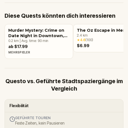
Diese Quests könnten dich interessieren
Murder Mystery: Crime on
The Oz Escape in Mesa
Date Night in Downtown,
2.4
km
★
4.6
(
100
)
Mesa
0.2
km
|
Avg. time:
90
min
$6.99
ab $17.99
MEHRSPIELER
Questo vs. Geführte Stadtspaziergänge im
Vergleich
Flexibilität
GEFÜHRTE TOUREN
Feste Zeiten, kein Pausieren