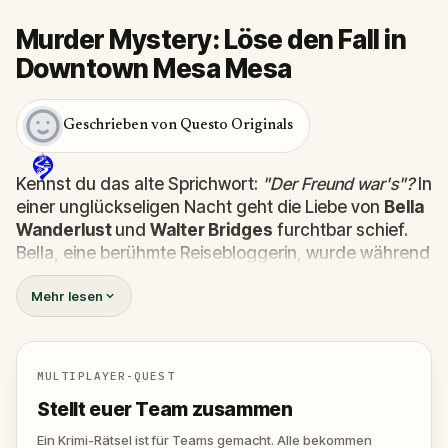
Murder Mystery: Löse den Fall in
Downtown Mesa Mesa
Geschrieben von Questo Originals
Kennst du das alte Sprichwort:
"Der Freund war's"?
In
einer unglückseligen Nacht geht die Liebe von
Bella
Wanderlust
und
Walter Bridges
furchtbar schief.
Bella, eine berühmte Reisebloggerin, wurde während
einer Geistertour, die von dem theatralischen
Percy
Mehr lesen
Shadows
geleitet wurde,
tot
aufgefunden. Jetzt
liegt es an dir, die Wahrheit herauszufinden.
War es Walter, der besessene Freund? Percy, der
Geisterführer mit dem Gespür für Dramatik? Oder
MULTIPLAYER-QUEST
versteckt sich jemand anderes in den Schatten?
Stellt euer Team zusammen
🔎 S
ammle Hinweise, verhöre Verdächtige und
entlarve den wahren Mörder, bevor er wieder
Ein Krimi-Rätsel ist für Teams gemacht. Alle bekommen