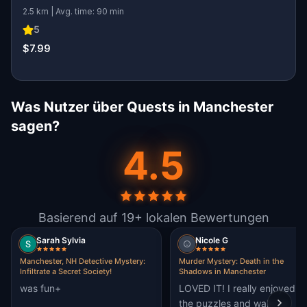
2.5 km | Avg. time: 90 min
5
$7.99
Was Nutzer über Quests in Manchester
sagen?
4.5
Basierend auf 19+ lokalen Bewertungen
Sarah Sylvia
Nicole G
Manchester, NH Detective Mystery:
Murder Mystery: Death in the
Infiltrate a Secret Society!
Shadows in Manchester
was fun+
LOVED IT! I really enjoyed
the puzzles and walking