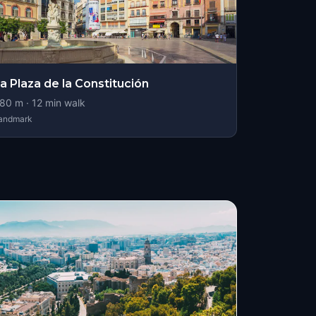
a Plaza de la Constitución
80
m ·
12
min walk
andmark