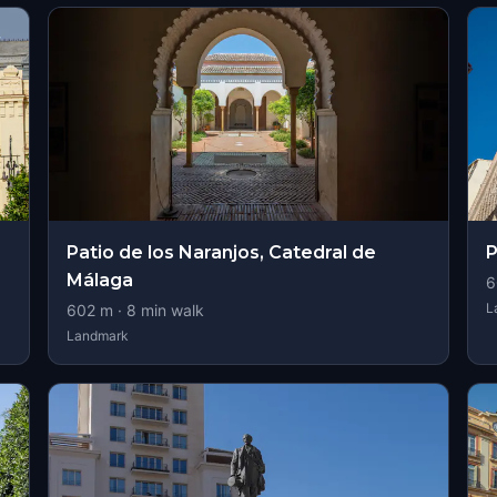
Patio de los Naranjos, Catedral de
P
Málaga
6
L
602
m ·
8
min walk
Landmark