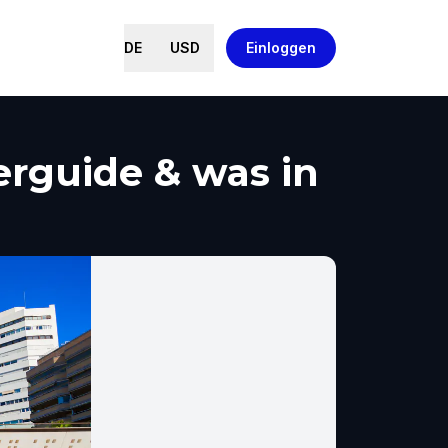
DE
USD
Einloggen
rguide & was in