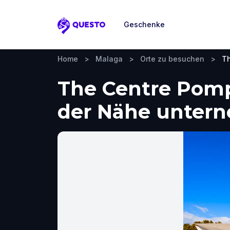
Geschenke
Questo
Home
>
Malaga
>
Orte zu besuchen
>
T
The Centre Pomp
der Nähe unter