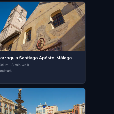
arroquia Santiago Apóstol Málaga
09
m ·
8
min walk
andmark