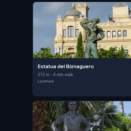
Estatua del Biznaguero
272
m ·
4
min walk
Landmark