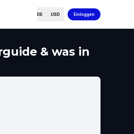
DE
USD
Einloggen
rguide & was in