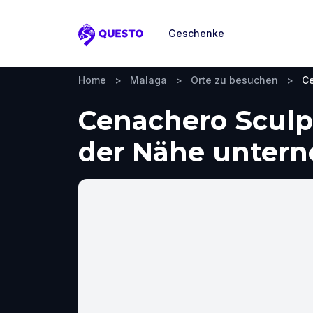
Geschenke
Questo
Home
>
Malaga
>
Orte zu besuchen
>
Ce
Cenachero Sculp
der Nähe unter