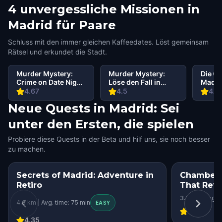
4 unvergessliche Missionen in
Madrid für Paare
Schluss mit den immer gleichen Kaffeedates. Löst gemeinsam
Rätsel und erkundet die Stadt.
Murder Mystery:
Murder Mystery:
Die Ge
Crime on Date Night
Löse den Fall in
Madri
in Madrid
Madrid
4.67
4.5
4.4
Neue Quests in Madrid: Sei
unter den Ersten, die spielen
Probiere diese Quests in der Beta und hilf uns, sie noch besser
zu machen.
Secrets of Madrid: Adventure in
Chamberí
Retiro
That Ref
3.9 km | Avg. 
4.6 km | Avg. time: 75 min
EASY
1
4.35