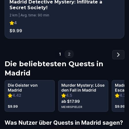
Madrid Detective Mystery: Infiltrate a
Secret Society!
2 km | Avg. time: 90 min
4
$9.99
1
2
Die beliebtesten Quests in
Madrid
Die Geister von
Murder Mystery: Löse
Madrid
Madrid
den Fall in Madrid
Escape 
4.42
4.5
4.3
ab $17.99
$9.99
$9.99
MEHRSPIELER
Was Nutzer über Quests in Madrid sagen?