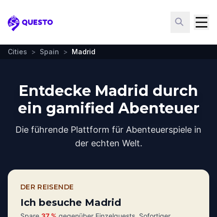
Questo
Cities
>
Spain
>
Madrid
Entdecke Madrid durch
ein gamified Abenteuer
Die führende Plattform für Abenteuerspiele in
der echten Welt.
DER REISENDE
Ich besuche Madrid
Spare
37 %
gegenüber Einzelquests. Sofortiger