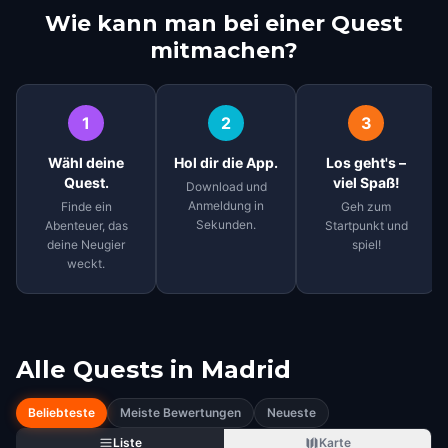
Wie kann man bei einer Quest
mitmachen?
1
2
3
Wähl deine
Hol dir die App.
Los geht's –
Quest.
viel Spaß!
Download und
Anmeldung in
Finde ein
Geh zum
Sekunden.
Abenteuer, das
Startpunkt und
deine Neugier
spiel!
weckt.
Alle Quests in
Madrid
Beliebteste
Meiste Bewertungen
Neueste
Liste
Karte