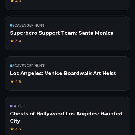
★
4.3
Enthalten
SCAVENGER HUNT
Superhero Support Team: Santa Monica
★
4.9
Enthalten
SCAVENGER HUNT
Los Angeles: Venice Boardwalk Art Heist
★
4.6
Enthalten
GHOST
Ghosts of Hollywood Los Angeles: Haunted
City
★
4.6