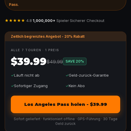
Pass.
★★★★★
4.8
·
1,000,000+
Spieler
·
Sicherer Checkout
Zeitlich begrenztes Angebot - 20% Rabatt
ALLE 7 TOUREN · 1 PREIS
$39.99
$49.99
SAVE
20
%
✓
Läuft nicht ab
✓
Geld-zurück-Garantie
✓
Sofortiger Zugang
✓
Kein Abo
Los Angeles Pass holen - $39.99
Sofort geliefert · funktioniert offline · GPS-Führung · 30 Tage
Geld zurück