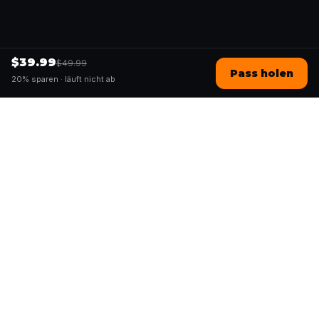
$39.99
$49.99
Pass holen
20% sparen ·
läuft nicht ab
Questo
In einer zunehmend digitalen Welt
bringt dich Questo zurück ins echte
Leben. Unsere Quests laden dich ein,
rauszugehen, Menschen zu begegnen
und unvergessliche Erinnerungen zu
schaffen – Stadt für Stadt. Hinter jeder