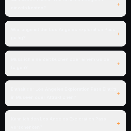
+
einzeln kosten?
Wie lange ist der Los Angeles Exploration Pass
+
gültig?
Muss ich eine Zeit buchen oder einem Guide
+
folgen?
Enthält der Los Angeles Exploration Pass Eintritt
+
in Museen oder Attraktionen?
Kann ich den Los Angeles Exploration Pass
+
verschenken?