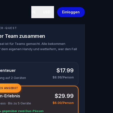
DE
USD
Einloggen
ER-QUEST
euer Team zusammen
tsel ist für Teams gemacht. Alle bekommen
 dem eigenen Handy und wetteifern, wer den Fall
$17.99
enteuer
$8.99/Person
ang auf 2 Geräten
ES ANGEBOT
$29.99
n-Erlebnis
$6.00/Person
ss · Bis zu 5 Geräte
% gegenüber zwei Duo-Pässen