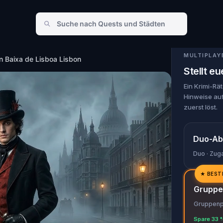
de Lisboa Lisbon
MULTIPLAY
n Baixa de Lisboa Lisbon
Stellt 
Ein Krimi-Rä
Hinweise auf
zuerst löst.
Duo-Ab
Duo · Zug
★
BEST
✓
Gruppe
✓
Gruppenpa
✓
Spare 33 