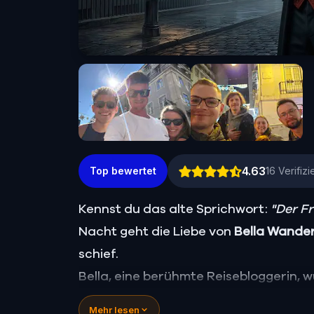
4.63
Top bewertet
16
Verifiz
Kennst du das alte Sprichwort:
"Der F
Nacht geht die Liebe von
Bella Wande
schief.
Bella, eine berühmte Reisebloggerin, 
von dem theatralischen
Percy Shado
Mehr lesen