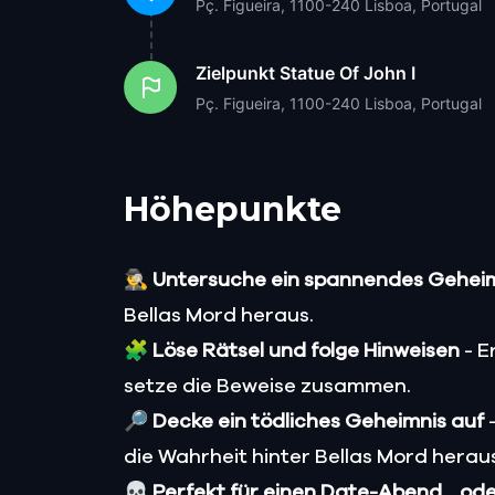
Pç. Figueira, 1100-240 Lisboa, Portugal
Zielpunkt
Statue Of John I
Pç. Figueira, 1100-240 Lisboa, Portugal
Höhepunkte
🕵️‍♂️
Untersuche ein spannendes Gehei
Bellas Mord heraus.
🧩
Löse Rätsel und folge Hinweisen
- E
setze die Beweise zusammen.
🔎
Decke ein tödliches Geheimnis auf
-
die Wahrheit hinter Bellas Mord herau
💀
Perfekt für einen Date-Abend... od