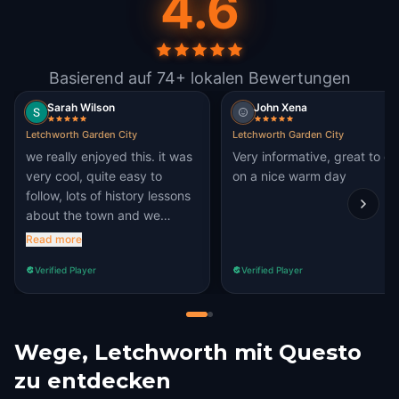
4.6
Basierend auf 74+ lokalen Bewertungen
Sarah Wilson
John Xena
Letchworth Garden City
Letchworth Garden City
we really enjoyed this. it was
Very informative, great to do
very cool, quite easy to
on a nice warm day
follow, lots of history lessons
about the town and we
managed to see a few black
Read more
squirrels which we had never
Verified Player
Verified Player
seen before. amazing
experience
Wege, Letchworth mit Questo
zu entdecken