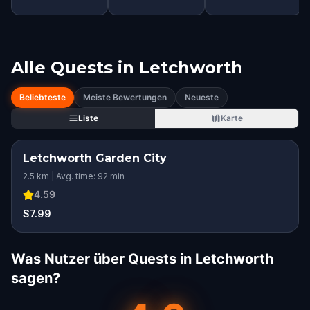
Alle Quests in
Letchworth
Beliebteste
Meiste Bewertungen
Neueste
Liste
Karte
Letchworth Garden City
2.5 km | Avg. time: 92 min
4.59
$7.99
Was Nutzer über Quests in Letchworth
sagen?