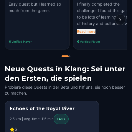
Easy quest but I learned so
I finally completed the
much from the game.
challenge, I found this game
to be lots of learning and full
of history and cultures. I will
highly recommend the game
Read more
Verified Player
Verified Player
Neue Quests in Klang: Sei unter
den Ersten, die spielen
Probiere diese Quests in der Beta und hilf uns, sie noch besser
zu machen.
Echoes of the Royal River
2.5 km | Avg. time: 115 min
EASY
5