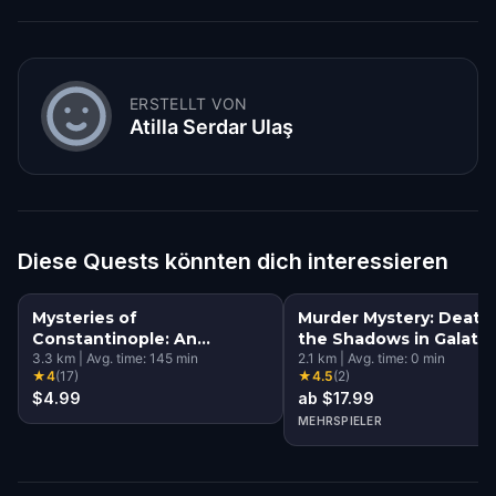
ERSTELLT VON
Atilla Serdar Ulaş
Diese Quests könnten dich interessieren
Mysteries of
Murder Mystery: Death 
Constantinople: An
the Shadows in Galata,
Istanbul Riddle Quest
3.3
km
|
Avg. time:
145
min
Istanbul
2.1
km
|
Avg. time:
0
min
★
4
(
17
)
★
4.5
(
2
)
$4.99
ab $17.99
MEHRSPIELER