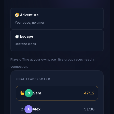
🧭
Adventure
Your pace, no timer
⏱
Escape
Beat the clock
Plays offline at your own pace · live group races need a
connection.
FINAL LEADERBOARD
👑
Sam
47:12
S
2
Alex
51:38
A