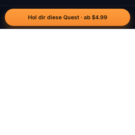
Hol dir diese Quest
·
ab $4.99
Questo
In einer zunehmend digitalen Welt
bringt dich Questo zurück ins echte
Leben. Unsere Quests laden dich ein,
rauszugehen, Menschen zu begegnen
und unvergessliche Erinnerungen zu
schaffen – Stadt für Stadt. Hinter jeder
Quest steht unsere globale Community
aus über 30.000 Storytellern –