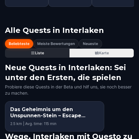
Alle Quests in
Interlaken
Beliebteste
Meiste Bewertungen
Neueste
Liste
Karte
Neue Quests in Interlaken: Sei
unter den Ersten, die spielen
Probiere diese Quests in der Beta und hilf uns, sie noch besser
zu machen.
Das Geheimnis um den
STEP INTO THE STORY
Unspunnen-Stein – Escape
KIDS' FAVORITE
Interlaken
2.5 km | Avg. time: 115 min
Wege, Interlaken mit Questo zu