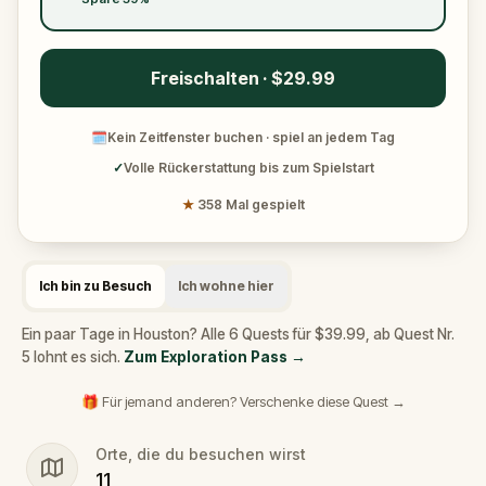
Freischalten · $29.99
🗓
Kein Zeitfenster buchen · spiel an jedem Tag
✓
Volle Rückerstattung bis zum Spielstart
★
358 Mal gespielt
Ich bin zu Besuch
Ich wohne hier
Ein paar Tage in Houston? Alle 6 Quests für $39.99, ab Quest Nr.
5 lohnt es sich.
Zum Exploration Pass
→
🎁 Für jemand anderen? Verschenke diese Quest →
Orte, die du besuchen wirst
11