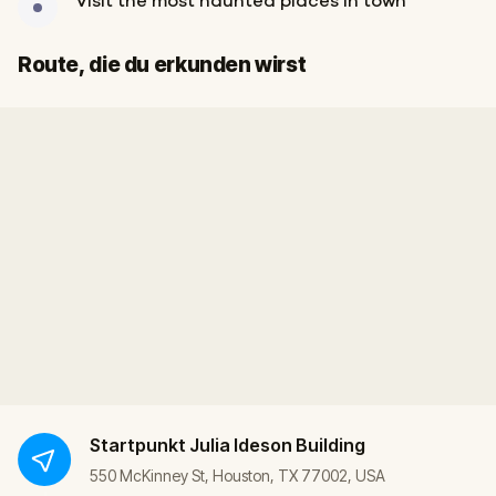
Visit the most haunted places in town
Start
Ziel
Route, die du erkunden wirst
Startpunkt
Julia Ideson Building
550 McKinney St, Houston, TX 77002, USA