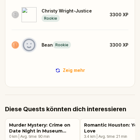
Christy Wright-Justice
3300
XP
Rookie
Bean
3300
XP
Rookie
Zeig mehr
Diese Quests könnten dich interessieren
Murder Mystery: Crime on
Romantic Houston: Yea
Date Night in Museum
Love
District, Houston
0
km
|
Avg. time:
90
min
3.4
km
|
Avg. time:
21
min