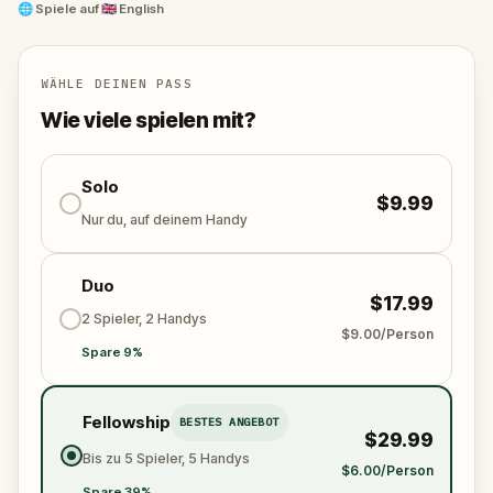
friendly; some, not so much!
🌐
Spiele auf
🇬🇧 English
So settle in, get cozy – but not too much – you’re in
for a ghostly ride.
WÄHLE DEINEN PASS
Wie viele spielen mit?
Solo
$9.99
Nur du, auf deinem Handy
Duo
$17.99
2 Spieler, 2 Handys
$9.00/Person
Spare 9%
Fellowship
BESTES ANGEBOT
$29.99
Bis zu 5 Spieler, 5 Handys
$6.00/Person
Spare 39%