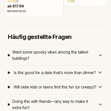
★
4.8
(
4
)
★
5
(
3
)
ab $17.99
MEHRSPIELER
Häufig gestellte Fragen
Want some spooky vibes among the tallest
buildings?
Is this good for a date that’s more than dinner?
Will older kids or teens find this fun (or creepy)?
Doing this with friends—any way to make it
extra fun?