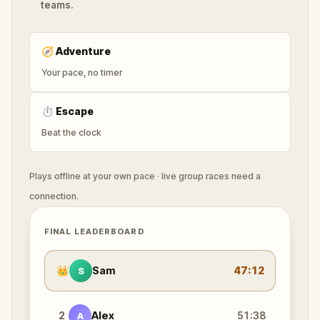
teams.
🧭
Adventure
Your pace, no timer
⏱
Escape
Beat the clock
Plays offline at your own pace · live group races need a
connection.
FINAL LEADERBOARD
👑
Sam
47:12
S
2
Alex
51:38
A