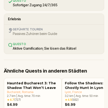
QUESTO
Sofortiger Zugang 24/7/365
Erlebnis
GEFÜHRTE TOUREN
Passives Zuhören beim Guide
QUESTO
Aktive Gamification; Sie lösen das Rätsel
Ähnliche Quests in anderen Städten
Haunted Bucharest 3: The
Follow the Shadows: A
Shadow That Won’t Leave
Ghostly Hunt in Lyon
Bucharest
, Romania
Lyon
, France
2.7
km
|
Avg. time:
70
min
3.2
km
|
Avg. time:
50
min
★
4.7
(
727
)
★
4.5
(
932
)
$4.99
$6.99