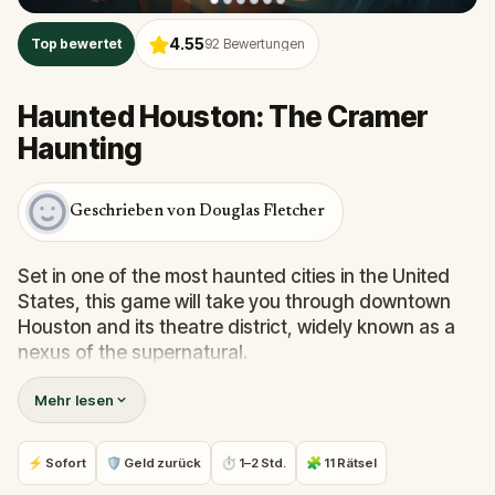
4.55
Top bewertet
92
Bewertungen
Haunted Houston: The Cramer
Haunting
Geschrieben von Douglas Fletcher
Set in one of the most haunted cities in the United
States, this game will take you through downtown
Houston and its theatre district, widely known as a
nexus of the supernatural.
Mehr lesen
Be prepared to hear about the places where
Houstonians spend most of their time, including the
ghosts that lurk around because you are certain to
⚡ Sofort
🛡 Geld zurück
⏱ 1–2 Std.
🧩 11 Rätsel
run into one or two poltergeists. Most of them