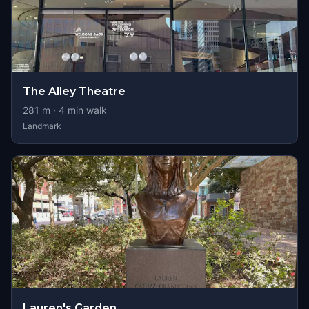
The Alley Theatre
281
m ·
4
min walk
Landmark
Lauren's Garden