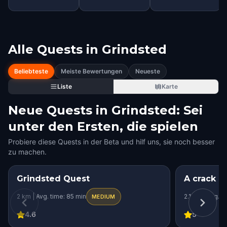
Alle Quests in
Grindsted
Beliebteste
Meiste Bewertungen
Neueste
Liste
Karte
Neue Quests in Grindsted: Sei
unter den Ersten, die spielen
Probiere diese Quests in der Beta und hilf uns, sie noch besser
zu machen.
Grindsted Quest
A crack i
2 km | Avg. time: 85 min
2.1 km | Avg. t
MEDIUM
4.6
5