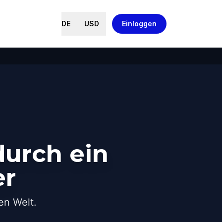
DE
USD
Einloggen
durch ein
er
en Welt.