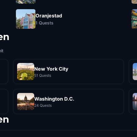
Oranjestad
1
Quests
en
it
New York City
51 Quests
Washington D.C.
24 Quests
en