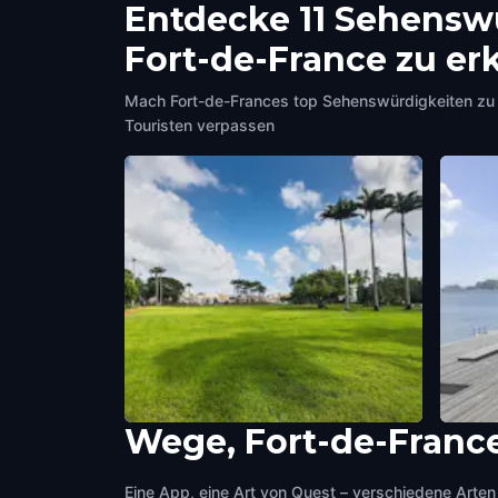
Entdecke 11 Sehenswü
Fort-de-France zu e
Mach Fort-de-Frances top Sehenswürdigkeiten zu 
Touristen verpassen
Wege, Fort-de-Franc
Savannah Park
Male
Fort-de-France
,
Martinique
Fort-d
Eine App, eine Art von Quest – verschiedene Arten 