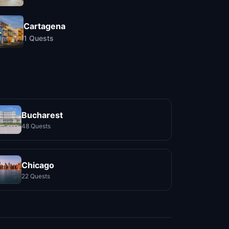
Cartagena
1
Quests
Bucharest
48 Quests
Chicago
22 Quests