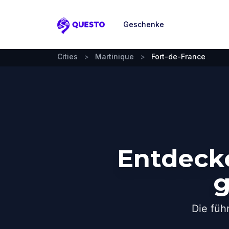
Geschenke
Questo
Cities
>
Martinique
>
Fort-de-France
Entdecke
g
Die füh