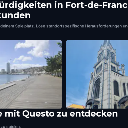
rdigkeiten in Fort-de-Franc
rkunden
deinem Spielplatz. Löse standortspezifische Herausforderungen un
e mit Questo zu entdecken
con
Saint-Louis Cathedral
e-France
,
Martinique
Fort-de-France
,
Martinique
zu spielen.