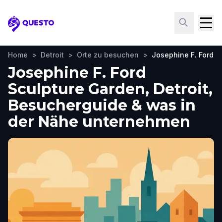
Questo
Home
>
Detroit
>
Orte zu besuchen
>
Josephine F. Ford S
Josephine F. Ford
Sculpture Garden, Detroit,
Besucherguide & was in
der Nähe unternehmen