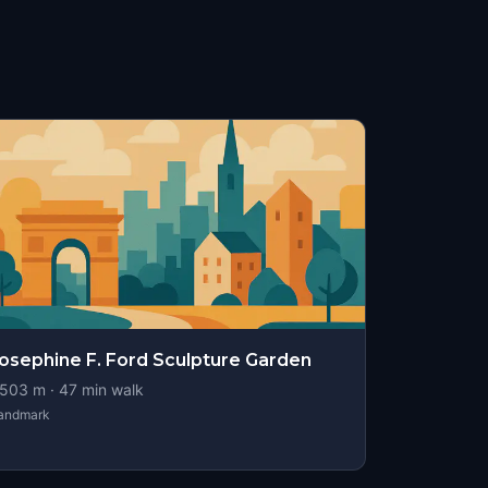
osephine F. Ford Sculpture Garden
503
m ·
47
min walk
andmark