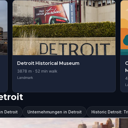
Detroit Historical Museum
C
M
3878
m ·
52
min walk
Landmark
4
L
troit
n Detroit
Unternehmungen in Detroit
Historic Detroit: T