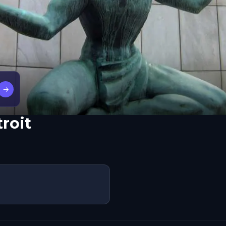
→
troit