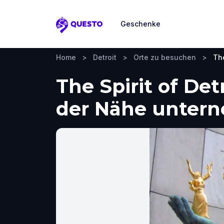
Geschenke
Questo
Home
>
Detroit
>
Orte zu besuchen
>
The
The Spirit of Det
der Nähe unter