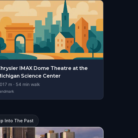
hrysler IMAX Dome Theatre at the
ichigan Science Center
017
m ·
54
min walk
andmark
rip Into The Past