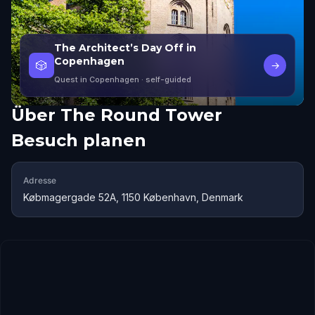
The Architect’s Day Off in
Copenhagen
🎲
→
Quest in Copenhagen
· self-guided
Über
The Round Tower
Besuch planen
Adresse
Købmagergade 52A, 1150 København, Denmark