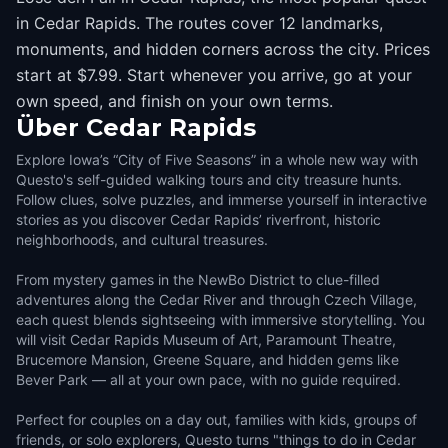
in Cedar Rapids. The routes cover 12 landmarks,
monuments, and hidden corners across the city. Prices
start at $7.99. Start whenever you arrive, go at your
own speed, and finish on your own terms.
Über
Cedar Rapids
Explore Iowa’s “City of Five Seasons” in a whole new way with
Questo's self-guided walking tours and city treasure hunts.
Follow clues, solve puzzles, and immerse yourself in interactive
stories as you discover Cedar Rapids’ riverfront, historic
neighborhoods, and cultural treasures.
From mystery games in the NewBo District to clue-filled
adventures along the Cedar River and through Czech Village,
each quest blends sightseeing with immersive storytelling. You
will visit Cedar Rapids Museum of Art, Paramount Theatre,
Brucemore Mansion, Greene Square, and hidden gems like
Bever Park — all at your own pace, with no guide required.
Perfect for couples on a day out, families with kids, groups of
friends, or solo explorers, Questo turns "things to do in Cedar