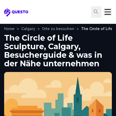
Questo
Home
>
Calgary
>
Orte zu besuchen
>
The Circle of Life 
The Circle of Life
Sculpture, Calgary,
Besucherguide & was in
der Nähe unternehmen